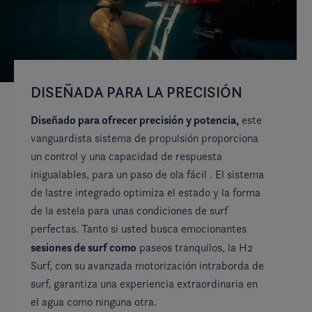
DISEÑADA PARA LA PRECISIÓN
U
Diseñado para ofrecer precisión y potencia,
Co
este
ge
vanguardista sistema de propulsión proporciona
am
un control y una capacidad de respuesta
Di
inigualables, para un paso de ola fácil . El sistema
di
de lastre integrado optimiza el estado y la forma
de la estela para unas condiciones de surf
ex
perfectas. Tanto si usted busca emocionantes
mo
sesiones de surf como
paseos tranquilos, la H2
Surf, con su avanzada motorización intraborda de
surf, garantiza una experiencia extraordinaria en
el agua como ninguna otra.