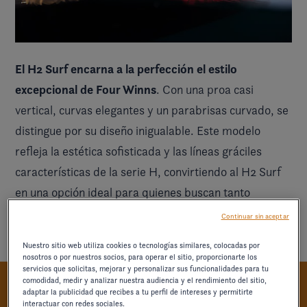
El H2 Surf encarna a la perfección el estilo
excepcional de Four Winns
. Con una proa casi
vertical, curvas elegantes y un parabrisas curvado, se
distingue por su diseño inigualable. Este modelo
refleja la estética sofisticada y las líneas gráciles
características de la serie H, convirtiendo al H2 Surf
en una opción ideal para quienes buscan tanto
elegancia en el agua
rendimiento como
.
Continuar sin aceptar
Nuestro sitio web utiliza cookies o tecnologías similares, colocadas por
nosotros o por nuestros socios, para operar el sitio, proporcionarte los
servicios que solicitas, mejorar y personalizar sus funcionalidades para tu
comodidad, medir y analizar nuestra audiencia y el rendimiento del sitio,
adaptar la publicidad que recibes a tu perfil de intereses y permitirte
FABRICADA BUSCANDO LA
interactuar con redes sociales.