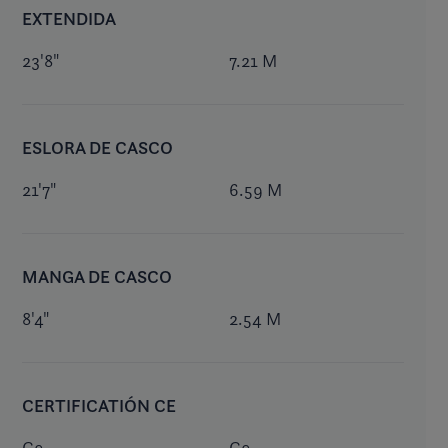
EXTENDIDA
23'8"
7.21 M
ESLORA DE CASCO
21'7"
6.59 M
MANGA DE CASCO
8'4"
2.54 M
CERTIFICATIÓN CE
C9
C9