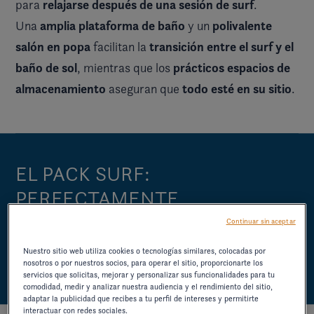
relajarse después de una sesión de surf
para
.
amplia plataforma de baño
polivalente
Una
y un
salón en popa
transición entre el surf y el
facilitan la
baño de sol
prácticos espacios de
, mientras que los
almacenamiento
todo esté en su sitio
aseguran que
.
EL PACK SURF:
PERFECTAMENTE
INTEGRADO. FÁCILMENTE
Continuar sin aceptar
PERSONALIZABLE.
Nuestro sitio web utiliza cookies o tecnologías similares, colocadas por
nosotros o por nuestros socios, para operar el sitio, proporcionarte los
servicios que solicitas, mejorar y personalizar sus funcionalidades para tu
comodidad, medir y analizar nuestra audiencia y el rendimiento del sitio,
adaptar la publicidad que recibes a tu perfil de intereses y permitirte
interactuar con redes sociales.