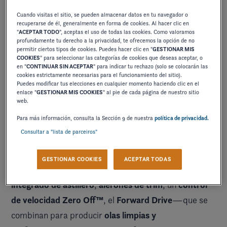
Cuando visitas el sitio, se pueden almacenar datos en tu navegador o
recuperarse de él, generalmente en forma de cookies. Al hacer clic en
"
ACEPTAR TODO
", aceptas el uso de todas las cookies. Como valoramos
profundamente tu derecho a la privacidad, te ofrecemos la opción de no
permitir ciertos tipos de cookies. Puedes hacer clic en "
GESTIONAR MIS
COOKIES
" para seleccionar las categorías de cookies que deseas aceptar, o
en "
CONTINUAR SIN ACEPTAR
" para indicar tu rechazo (solo se colocarán las
cookies estrictamente necesarias para el funcionamiento del sitio).
Puedes modificar tus elecciones en cualquier momento haciendo clic en el
enlace "
GESTIONAR MIS COOKIES
" al pie de cada página de nuestro sitio
web.
Para más información, consulta la Sección 9 de nuestra
política de privacidad.
Consultar a "lista de parceiros"
GESTIONAR COOKIES
ACEPTAR TODAS
Pack Surf
sistema de balasto
El
incorpora un
integrado de astillero
alerones de trim
control
,
, un
de velocidad Zero Off™
Forward Drive
, el
—que se
olas limpias y
combinan para producir