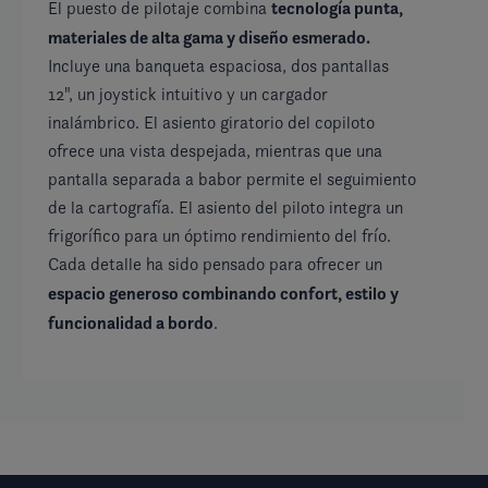
tecnología punta,
El puesto de pilotaje combina
A 
materiales de alta gama y diseño esmerado.
qu
Incluye una banqueta espaciosa, dos pantallas
so
12", un joystick intuitivo y un cargador
su
inalámbrico. El asiento giratorio del copiloto
vi
ofrece una vista despejada, mientras que una
pr
pantalla separada a babor permite el seguimiento
o 
de la cartografía. El asiento del piloto integra un
ac
frigorífico para un óptimo rendimiento del frío.
in
Cada detalle ha sido pensado para ofrecer un
de
espacio generoso combinando confort, estilo y
co
funcionalidad a bordo
.
co