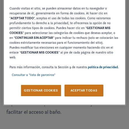
Cuando visitas el sitio, se pueden almacenar datos en tu navegador o
recuperarse de él, generalmente en forma de cookies. Al hacer clic en
"
ACEPTAR TODO
", aceptas el uso de todas las cookies. Como valoramos
profundamente tu derecho a la privacidad, te ofrecemos la opción de no
permitir ciertos tipos de cookies. Puedes hacer clic en "
GESTIONAR MIS
COOKIES
" para seleccionar las categorías de cookies que deseas aceptar, o
en "
CONTINUAR SIN ACEPTAR
" para indicar tu rechazo (solo se colocarán las
La H33 se ha diseñado para transformar cada viaje en
cookies estrictamente necesarias para el funcionamiento del sitio).
Puedes modificar tus elecciones en cualquier momento haciendo clic en el
una experiencia única e inolvidable.
enlace "
GESTIONAR MIS COOKIES
" al pie de cada página de nuestro sitio
web.
Para más información, consulta la Sección 9 de nuestra
política de privacidad.
una
A bordo, cada detalle está pensado para ofrecer
Consultar a "lista de parceiros"
vida agradable y momentos refinados
en el mar. La
dos grandes
H33 intraborda se distingue por sus
GESTIONAR COOKIES
ACEPTAR TODAS
terrazas
, exclusivas en este segmento, creando así un
espacio adicional para disfrutar del sol y a la vez
facilitar el acceso al baño.