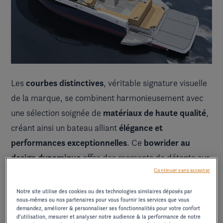
courbes distinctives
Les
, véritable signature visuelle
de la marque, se combinent harmonieusement avec
matériaux de haute qualité
une sélection soignée de
,
élégance et
créant ainsi un bateau alliant
performances exceptionnelles
bowrider au
. Ce
design dynamique
offre des moments de détente sur
Continuer sans accepter
une plateforme arrière spacieuse, idéale pour se
relaxer. Pour les amateurs de ski nautique, un mât
Notre site utilise des cookies ou des technologies similaires déposés par
nous-mêmes ou nos partenaires pour vous fournir les services que vous
dédié est disponible en option, permettant ainsi
demandez, améliorer & personnaliser ses fonctionnalités pour votre confort
d'enrichir l'expérience de navigation.
d’utilisation, mesurer et analyser notre audience & la performance de notre