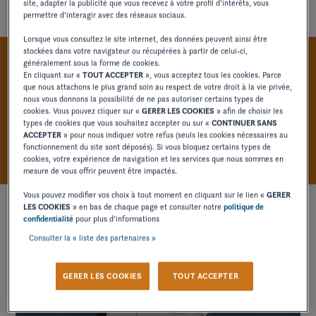
site, adapter la publicité que vous recevez à votre profil d’intérêts, vous
permettre d’interagir avec des réseaux sociaux.
Lorsque vous consultez le site internet, des données peuvent ainsi être
stockées dans votre navigateur ou récupérées à partir de celui-ci,
généralement sous la forme de cookies.
UNE VIE À BORD OPTIMISÉE
En cliquant sur «
TOUT ACCEPTER
», vous acceptez tous les cookies. Parce
que nous attachons le plus grand soin au respect de votre droit à la vie privée,
POUR LES ESPACES
nous vous donnons la possibilité de ne pas autoriser certains types de
cookies. Vous pouvez cliquer sur «
GERER LES COOKIES
» afin de choisir les
EXTÉRIEURS
types de cookies que vous souhaitez accepter ou sur «
CONTINUER SANS
ACCEPTER
» pour nous indiquer votre refus (seuls les cookies nécessaires au
fonctionnement du site sont déposés). Si vous bloquez certains types de
cookies, votre expérience de navigation et les services que nous sommes en
mesure de vous offrir peuvent être impactés.
Vous pouvez modifier vos choix à tout moment en cliquant sur le lien «
GERER
LES COOKIES
» en bas de chaque page et consulter notre
politique de
confidentialité
pour plus d’informations
Consulter la « liste des partenaires »
GERER LES COOKIES
TOUT ACCEPTER