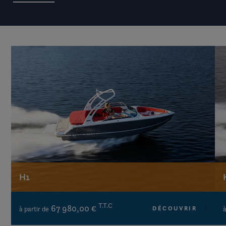
H1
T.T.C
67 980,00 €
DÉCOUVRIR
à partir de
à