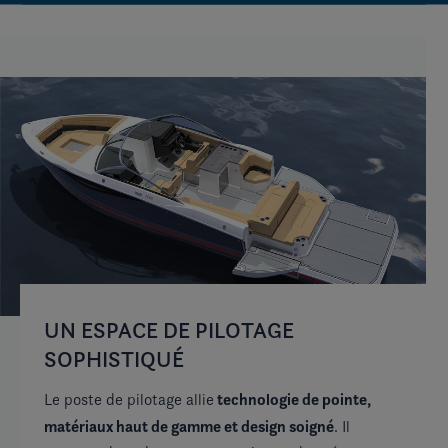
UN ESPACE DE PILOTAGE
C
SOPHISTIQUÉ
I
technologie de pointe,
Le poste de pilotage allie
À 
matériaux haut de gamme et design soigné
in
. Il