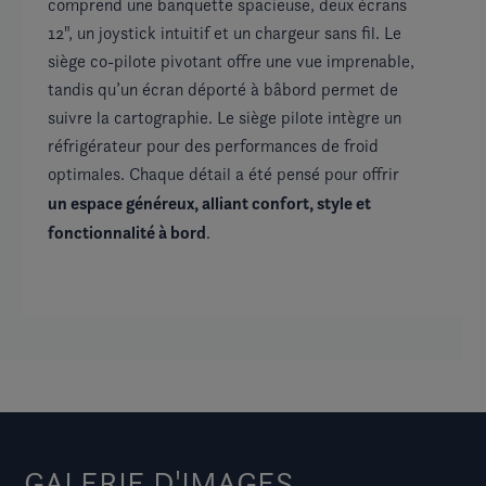
comprend une banquette spacieuse, deux écrans
ac
12", un joystick intuitif et un chargeur sans fil. Le
pi
siège co-pilote pivotant offre une vue imprenable,
vu
tandis qu’un écran déporté à bâbord permet de
of
suivre la cartographie. Le siège pilote intègre un
af
réfrigérateur pour des performances de froid
te
optimales. Chaque détail a été pensé pour offrir
de
un espace généreux, alliant confort, style et
no
fonctionnalité à bord
.
de
dé
GALERIE D'IMAGES