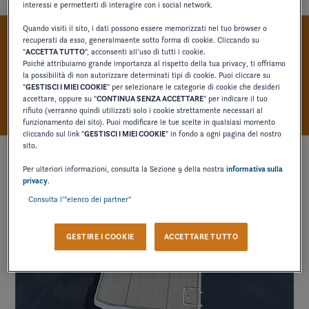
interessi e permetterti di interagire con i social network.
Quando visiti il sito, i dati possono essere memorizzati nel tuo browser o
recuperati da esso, generalmaente sotto forma di cookie. Cliccando su
VITA A BORDO OTTIMIZZATA
"
ACCETTA TUTTO
", acconsenti all’uso di tutti i cookie.
Poiché attribuiamo grande importanza al rispetto della tua privacy, ti offriamo
PER GLI SPAZI ESTERNI
la possibilità di non autorizzare determinati tipi di cookie. Puoi cliccare su
"
GESTISCI I MIEI COOKIE
" per selezionare le categorie di cookie che desideri
accettare, oppure su "
CONTINUA SENZA ACCETTARE
" per indicare il tuo
rifiuto (verranno quindi utilizzati solo i cookie strettamente necessari al
funzionamento del sito). Puoi modificare le tue scelte in qualsiasi momento
cliccando sul link "
GESTISCI I MIEI COOKIE
" in fondo a ogni pagina del nostro
sito.
Per ulteriori informazioni, consulta la Sezione 9 della nostra
informativa sulla
privacy
.
Consulta l’"elenco dei partner"
GESTIRE I COOKIE
ACCETTARE TUTTO