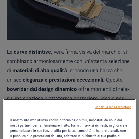
curve distintive
Le
, vera firma visiva del marchio, si
combinano armoniosamente con un'attenta selezione
materiali di alta qualità
di
, creando una barca che
eleganza e prestazioni eccezionali
unisce
. Questo
bowrider dal design dinamico
​​​​offre momenti di relax
su una spaziosa piattaforma posteriore, ideale per
rilassarsi. Per gli appassionati di sci nautico è
Continua senza accettare
disponibile come optional un albero dedicato, che
Il nostro sito web utilizza cookie o tecnologie simili, impostati da noi o dai
arricchisce così l'esperienza di navigazione.
nostri partner, per far funzionare il sito, fornirti i servizi richiesti, migliorare e
personalizzare le sue funzionalità per la tua comodità, misurare e analizzare
il pubblico e le prestazioni del sito, adattare la pubblicità al tuo profilo di