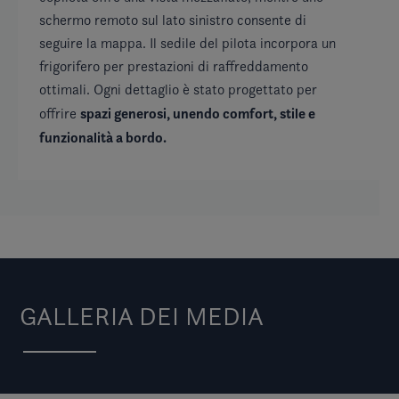
schermo remoto sul lato sinistro consente di
ef
seguire la mappa. Il sedile del pilota incorpora un
al
frigorifero per prestazioni di raffreddamento
ma
ottimali. Ogni dettaglio è stato progettato per
am
spazi generosi, unendo comfort, stile e
offrire
ra
funzionalità a bordo.
at
GALLERIA DEI MEDIA