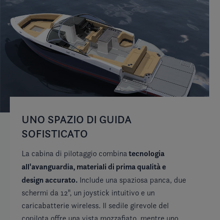
UNO SPAZIO DI GUIDA
C
SOFISTICATO
I
tecnologia
La cabina di pilotaggio combina
Ne
all'avanguardia, materiali di prima qualità e
sd
design accurato.
Include una spaziosa panca, due
ac
schermi da 12", un joystick intuitivo e un
pe
caricabatterie wireless. Il sedile girevole del
pa
copilota offre una vista mozzafiato, mentre uno
sp