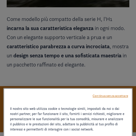
Come modello più compatto della
serie H
, l'H1
incarna la sua caratteristica eleganza
in ogni modo.
Con un elegante supporto verticale a prua e un
caratteristico parabrezza a curva incrociata
, mostra
design senza tempo e una sofisticata maestria
un
in
un pacchetto raffinato ed elegante.
Continua senza accettare
RAFFINATEZZA ELEVATA
Il nostro sito web utilizza cookie o tecnologie simili, impostati da noi o dai
nostri partner, per far funzionare il sito, fornirti i servizi richiesti, migliorare e
personalizzare le sue funzionalità per la tua comodità, misurare e analizzare
il pubblico e le prestazioni del sito, adattare la pubblicità al tuo profilo di
interessi e permetterti di interagire con i social network.