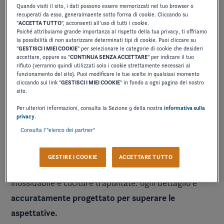
Quando visiti il sito, i dati possono essere memorizzati nel tuo browser o
recuperati da esso, generalmaente sotto forma di cookie. Cliccando su
"
ACCETTA TUTTO
", acconsenti all’uso di tutti i cookie.
Poiché attribuiamo grande importanza al rispetto della tua privacy, ti offriamo
la possibilità di non autorizzare determinati tipi di cookie. Puoi cliccare su
"
GESTISCI I MIEI COOKIE
" per selezionare le categorie di cookie che desideri
accettare, oppure su "
CONTINUA SENZA ACCETTARE
" per indicare il tuo
rifiuto (verranno quindi utilizzati solo i cookie strettamente necessari al
funzionamento del sito). Puoi modificare le tue scelte in qualsiasi momento
cliccando sul link "
GESTISCI I MIEI COOKIE
" in fondo a ogni pagina del nostro
sito.
Per ulteriori informazioni, consulta la Sezione 9 della nostra
informativa sulla
privacy
.
Consulta l’"elenco dei partner"
GESTIRE I COOKIE
ACCETTARE TUTTO
Finiture di alta qualità
, portabicchieri in acciaio
inossidabile e cuciture trapuntate: ogni dettaglio è
accuratamente progettato per superare le
aspettative.