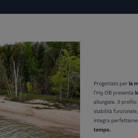
la m
Progettato per
l
l'H9 OB presenta
allungate. Il profil
stabilità funzionale
integra perfettamen
tempo.