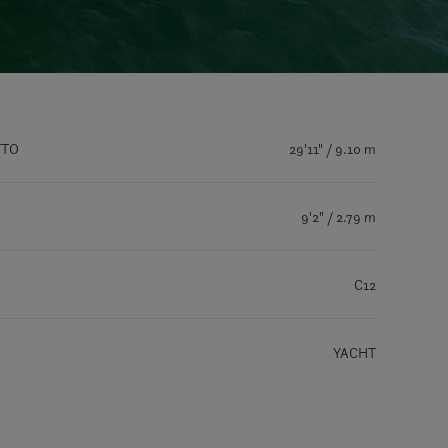
TTO
29'11" / 9.10 m
9'2" / 2.79 m
C12
YACHT