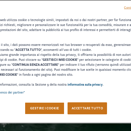
Cont
 web utilizza cookie o tecnologie simili, impostati da noi o dai nostri partner, per far funzionar
rvizi richiesti, migliorare e personalizzare le sue funzionalità per la tua comodità, misurare e a
prestazioni del sito, adattare la pubblicità al tuo profilo di interessi e permetterti di interagi
 il sito, i dati possono essere memorizzati nel tuo browser o recuperati da esso, generalma
iccando su "
ACCETTA TUTTO
", acconsenti all’uso di tutti i cookie.
uiamo grande importanza al rispetto della tua privacy, ti offriamo la possibilità di non autor
pi di cookie. Puoi cliccare su "
GESTISCI I MIEI COOKIE
" per selezionare le categorie di cook
pure su "
CONTINUA SENZA ACCETTARE
" per indicare il tuo rifiuto (verranno quindi utilizzat
necessari al funzionamento del sito). Puoi modificare le tue scelte in qualsiasi momento clic
MIEI COOKIE
" in fondo a ogni pagina del nostro sito.
 informazioni, consulta la Sezione 9 della nostra
informativa sulla privacy
.
lenco dei partner"
GESTIRE I COOKIE
ACCETTARE TUTTO