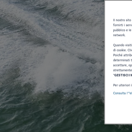
Il nostro sito
fornirti i se
pubblico e le 
network.
Quando visiti
di cookie. Cl
Poiché attrib
determinati ti
accettare, op
strettamente 
"
GESTISCI I 
Per ulteriori
Consulta l’"e