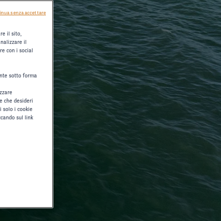
inua senza accettare
e il sito,
nalizzare il
re con i social
ente sotto forma
izzare
ie che desideri
i solo i cookie
cando sul link