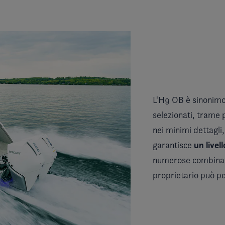
L'H9 OB è sinonimo
selezionati, trame p
nei minimi dettagli,
un livel
garantisce
numerose combinazio
proprietario può p