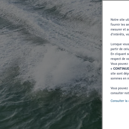
Notre site u
fournir les s
mesurer et an
d’intérêts, v
Lorsque vous
partir de cel
En cliquant 
respect de vo
Vous pouvez 
«
CONTINUE
site sont dép
sommes en me
Vous pouvez 
consulter no
Consulter la 