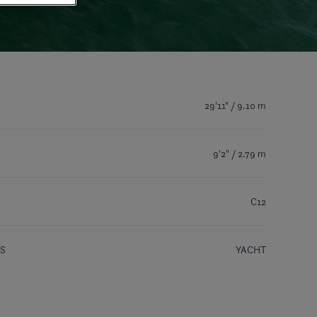
29'11" / 9.10 m
9'2" / 2.79 m
C12
S
YACHT