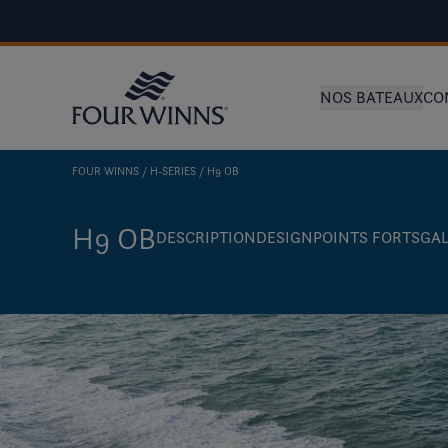
NOS BATEAUX
CO
FOUR WINNS
H-SERIES
H9 OB
H9 OB
DESCRIPTION
DESIGN
POINTS FORTS
GAL