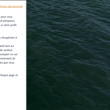
tinuer sans accepter
s pour vous
’utilisation,
à votre profil
ou récupérées à
rand soin au
 de cookies.
accepter ou sur
tionnement du
ices que nous
chaque page et