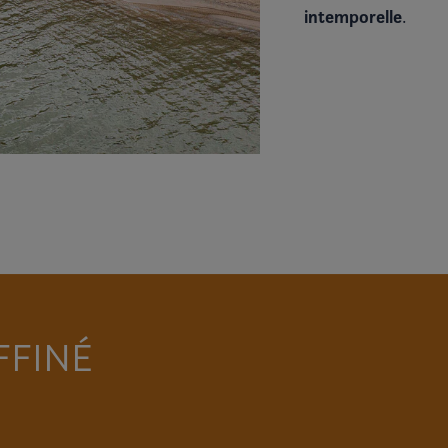
intemporelle
.
FFINÉ