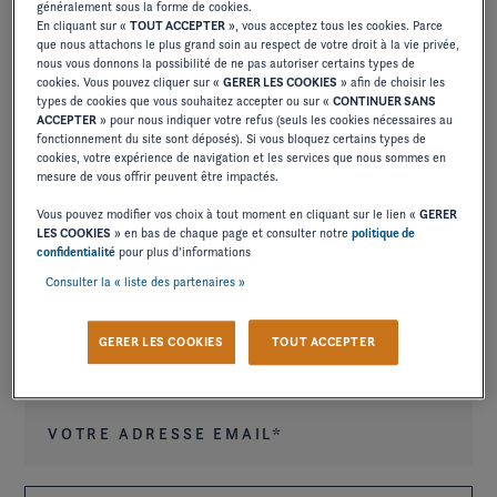
généralement sous la forme de cookies.
En cliquant sur «
TOUT ACCEPTER
», vous acceptez tous les cookies. Parce
que nous attachons le plus grand soin au respect de votre droit à la vie privée,
Aucun événement à venir.
nous vous donnons la possibilité de ne pas autoriser certains types de
cookies. Vous pouvez cliquer sur «
GERER LES COOKIES
» afin de choisir les
types de cookies que vous souhaitez accepter ou sur «
CONTINUER SANS
ACCEPTER
» pour nous indiquer votre refus (seuls les cookies nécessaires au
fonctionnement du site sont déposés). Si vous bloquez certains types de
cookies, votre expérience de navigation et les services que nous sommes en
mesure de vous offrir peuvent être impactés.
Vous pouvez modifier vos choix à tout moment en cliquant sur le lien «
GERER
RECEVEZ NOS DERNIÈRES
LES COOKIES
» en bas de chaque page et consulter notre
politique de
confidentialité
pour plus d’informations
ACTUALITÉS ET OFFRES
Consulter la « liste des partenaires »
EXCLUSIVES
GERER LES COOKIES
TOUT ACCEPTER
Votre adresse email
*