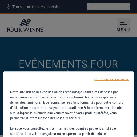
Trouver un concessionnaire
International - FR
MENU
EVÉNEMENTS FOUR
WINNS À NE PAS
Continuer sans accepter
MANQUER
Notre site utilise des cookies ou des technologies similaires déposés par
nous-mêmes ou nos partenaires pour vous fournir les services que vous
DÉCOUVREZ NOS BATEAUX ET
demandez, améliorer & personnaliser ses fonctionnalités pour votre confort
d’utilisation, mesurer et analyser notre audience & la performance de notre
RENCONTREZ NOS ÉQUIPES
site, adapter la publicité que vous recevez à votre profil d’intérêts, vous
permettre d’interagir avec des réseaux sociaux.
Lorsque vous consultez le site internet, des données peuvent ainsi être
stockées dans votre navigateur ou récupérées à partir de celui-ci,