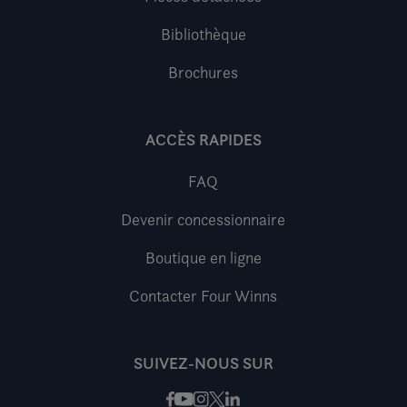
Bibliothèque
Brochures
ACCÈS RAPIDES
FAQ
Devenir concessionnaire
Boutique en ligne
Contacter Four Winns
SUIVEZ-NOUS SUR
Facebook
Instagram
X / Twitter
LinkedIn
Youtube