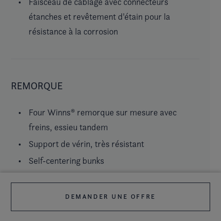
Faisceau de câblage avec connecteurs
étanches et revêtement d'étain pour la
résistance à la corrosion
REMORQUE
Four Winns® remorque sur mesure avec
freins, essieu tandem
Support de vérin, très résistant
Self-centering bunks
Éclairage submersible, LED
Flèche articulée
DEMANDER UNE OFFRE
Jantes en aluminium