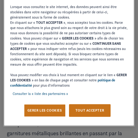
Lorsque vous consultez le site internet, des données peuvent ainsi être
stockées dans votre navigateur ou récupérées à partir de celui-ci,
généralement sous la forme de cookies.
En cliquant sur «
TOUT ACCEPTER
», vous acceptez tous les cookies. Parce
que nous attachons le plus grand soin au respect de votre droit à la vie privée,
nous vous donnons la possibilité de ne pas autoriser certains types de
cookies. Vous pouvez cliquer sur «
GERER LES COOKIES
» afin de choisir les
types de cookies que vous souhaitez accepter ou sur «
CONTINUER SANS
ACCEPTER
» pour nous indiquer votre refus (seuls les cookies nécessaires au
fonctionnement du site sont déposés). Si vous bloquez certains types de
cookies, votre expérience de navigation et les services que nous sommes en
mesure de vous offrir peuvent être impactés.
Le H4 Surf élève le confort à de nouveaux sommets
Vous pouvez modifier vos choix à tout moment en cliquant sur le lien «
GERER
détails de conception bien pensés
grâce à des
. Les
LES COOKIES
» en bas de chaque page et consulter notre
politique de
confidentialité
pour plus d’informations
tapis de la plateforme de bain sont doux mais
Consulter la « liste des partenaires »
adhérents, tandis que le plancher tissé du cockpit
ajoute une touche raffinée. Chaque centimètre reflète
GERER LES COOKIES
TOUT ACCEPTER
à un savoir-faire
le dévouement de Four Winns
exceptionnel
, des coutures cousues à la main aux
garnitures métalliques brillantes en passant par la