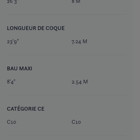
26'3"
8 M
LONGUEUR DE COQUE
23'9"
7.24 M
BAU MAXI
8'4"
2.54 M
CATÉGORIE CE
C10
C10