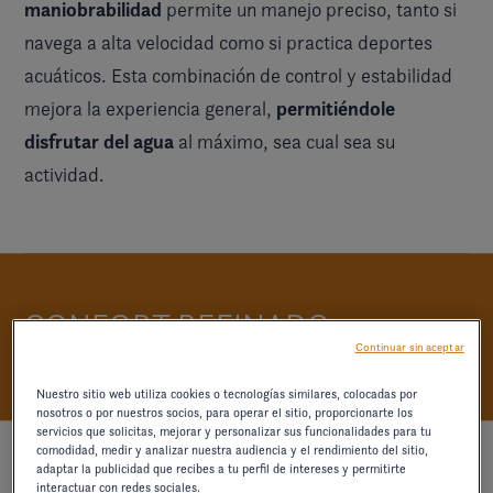
maniobrabilidad
permite un manejo preciso, tanto si
navega a alta velocidad como si practica deportes
acuáticos. Esta combinación de control y estabilidad
permitiéndole
mejora la experiencia general,
disfrutar del agua
al máximo, sea cual sea su
actividad.
CONFORT REFINADO
Continuar sin aceptar
Nuestro sitio web utiliza cookies o tecnologías similares, colocadas por
nosotros o por nuestros socios, para operar el sitio, proporcionarte los
servicios que solicitas, mejorar y personalizar sus funcionalidades para tu
comodidad, medir y analizar nuestra audiencia y el rendimiento del sitio,
adaptar la publicidad que recibes a tu perfil de intereses y permitirte
interactuar con redes sociales.