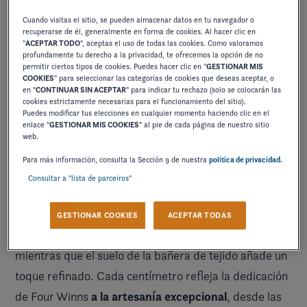
Cuando visitas el sitio, se pueden almacenar datos en tu navegador o
recuperarse de él, generalmente en forma de cookies. Al hacer clic en
"
ACEPTAR TODO
", aceptas el uso de todas las cookies. Como valoramos
profundamente tu derecho a la privacidad, te ofrecemos la opción de no
permitir ciertos tipos de cookies. Puedes hacer clic en "
GESTIONAR MIS
COOKIES
" para seleccionar las categorías de cookies que deseas aceptar, o
en "
CONTINUAR SIN ACEPTAR
" para indicar tu rechazo (solo se colocarán las
cookies estrictamente necesarias para el funcionamiento del sitio).
Puedes modificar tus elecciones en cualquier momento haciendo clic en el
enlace "
GESTIONAR MIS COOKIES
" al pie de cada página de nuestro sitio
web.
Para más información, consulta la Sección 9 de nuestra
política de privacidad.
Consultar a "lista de parceiros"
La H4 Surf eleva la comodidad a nuevas cotas con
cuidadosos detalles de diseño
. Las alfombrillas de la
GESTIONAR COOKIES
ACEPTAR TODAS
plataforma de baño son suaves pero antideslizantes,
mientras que el suelo de la bañera de tejido añade un
toque refinado. Cada centímetro refleja la dedicación
a la artesanía excepcional
de Four Winns
, desde las