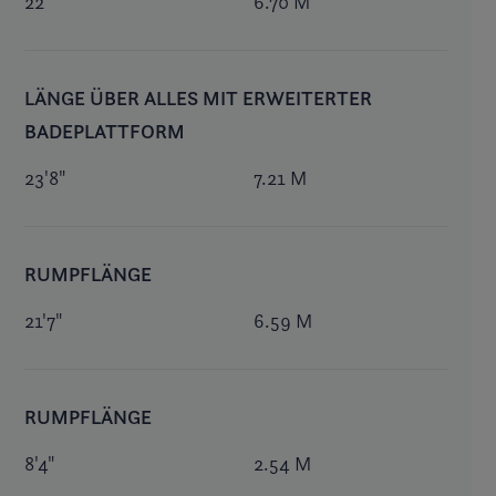
22'
6.70 M
LÄNGE ÜBER ALLES MIT ERWEITERTER
BADEPLATTFORM
23'8"
7.21 M
RUMPFLÄNGE
21'7"
6.59 M
RUMPFLÄNGE
8'4"
2.54 M