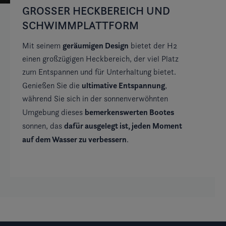
GROSSER HECKBEREICH UND S
V
CHWIMMPLATTFORM
C
geräumigen Design
Mit seinem
bietet der H2
Di
einen großzügigen Heckbereich, der viel Platz
Co
zum Entspannen und für Unterhaltung bietet.
gr
ultimative Entspannung
Genießen Sie die
,
fü
während Sie sich in der sonnenverwöhnten
ei
bemerkenswerten Bootes
Umgebung dieses
St
dafür ausgelegt ist, jeden Moment
sonnen, das
mi
auf dem Wasser zu verbessern
.
mü
un