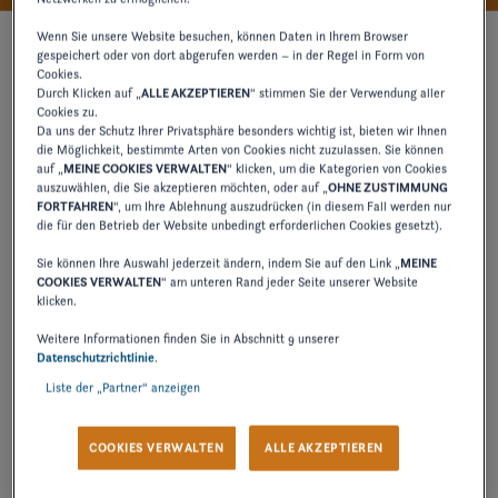
Wenn Sie unsere Website besuchen, können Daten in Ihrem Browser
gespeichert oder von dort abgerufen werden – in der Regel in Form von
Cookies.
Durch Klicken auf „
ALLE AKZEPTIEREN
“ stimmen Sie der Verwendung aller
Cookies zu.
Da uns der Schutz Ihrer Privatsphäre besonders wichtig ist, bieten wir Ihnen
die Möglichkeit, bestimmte Arten von Cookies nicht zuzulassen. Sie können
auf „
MEINE COOKIES VERWALTEN
“ klicken, um die Kategorien von Cookies
auszuwählen, die Sie akzeptieren möchten, oder auf „
OHNE ZUSTIMMUNG
FORTFAHREN
“, um Ihre Ablehnung auszudrücken (in diesem Fall werden nur
die für den Betrieb der Website unbedingt erforderlichen Cookies gesetzt).
Sie können Ihre Auswahl jederzeit ändern, indem Sie auf den Link „
MEINE
COOKIES VERWALTEN
“ am unteren Rand jeder Seite unserer Website
klicken.
Weitere Informationen finden Sie in Abschnitt 9 unserer
Datenschutzrichtlinie
.
Liste der „Partner“ anzeigen
sorgfältig entworfen, um
Jedes Detail des H4 wurde
eine erstklassige Ästhetik zu verkörpern
. Von
COOKIES VERWALTEN
ALLE AKZEPTIEREN
weichen, griffigen Badeplattformmatten bis hin zu
gewebten Cockpitböden strahlen diese Feinarbeiten