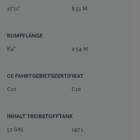
27'11"
8.51 M
RUMPFLÄNGE
8'4"
2.54 M
CE FAHRTGEBIETSZERTIFIKAT
C10
C10
INHALT TREIBSTOFFTANK
52 GAL
197 L