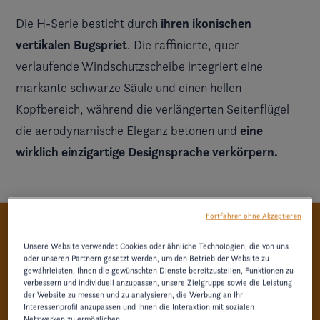
ihren ikonischen
Die
H-Serie
besticht durch
vertikalen Bugspriet
. Die raffinierte, quer
verlaufende Windschutzscheibe integriert eine
markante schwarze Säule und einen hellen
Kopfbereich, während die verlängerten Seitenflügel
eine
die aerodynamische Eleganz betonen und
wirklich einzigartige Designsprache verkörpern.
Fortfahren ohne Akzeptieren
HANDWERKSKUNST TRIFFT
Unsere Website verwendet Cookies oder ähnliche Technologien, die von uns
oder unseren Partnern gesetzt werden, um den Betrieb der Website zu
AUF KOMFORT
gewährleisten, Ihnen die gewünschten Dienste bereitzustellen, Funktionen zu
verbessern und individuell anzupassen, unsere Zielgruppe sowie die Leistung
der Website zu messen und zu analysieren, die Werbung an Ihr
Interessenprofil anzupassen und Ihnen die Interaktion mit sozialen
Netzwerken zu ermöglichen.