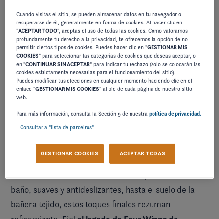
Cuando visitas el sitio, se pueden almacenar datos en tu navegador o
recuperarse de él, generalmente en forma de cookies. Al hacer clic en
"
ACEPTAR TODO
", aceptas el uso de todas las cookies. Como valoramos
profundamente tu derecho a la privacidad, te ofrecemos la opción de no
permitir ciertos tipos de cookies. Puedes hacer clic en "
GESTIONAR MIS
COOKIES
" para seleccionar las categorías de cookies que deseas aceptar, o
en "
CONTINUAR SIN ACEPTAR
" para indicar tu rechazo (solo se colocarán las
cookies estrictamente necesarias para el funcionamiento del sitio).
Puedes modificar tus elecciones en cualquier momento haciendo clic en el
enlace "
GESTIONAR MIS COOKIES
" al pie de cada página de nuestro sitio
web.
Para más información, consulta la Sección 9 de nuestra
política de privacidad.
Consultar a "lista de parceiros"
meticulosamente
Cada detalle de la H4 ha sido
GESTIONAR COOKIES
ACEPTAR TODAS
diseñado para encarnar una estética
de primera
calidad. Desde las alfombrillas de la plataforma de
baño, suaves y antideslizantes, hasta el suelo de la
bañera tejido, estos toques finales rezuman
al legado de Four Winns de
refinamiento. Fiel