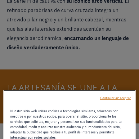
su icónico arco vertical
La Serie H de cautiva con
. El
refinado parabrisas de curva cruzada integra un
atrevido pilar negro y un brillante cabezal, mientras
que las alas laterales extendidas acentúan su
encarnando un lenguaje de
elegancia aerodinámica,
diseño verdaderamente único.
LA ARTESANÍA SE UNE A LA
COMODIDAD
Continuar sin aceptar
Nuestro sitio web utiliza cookies o tecnologías similares, colocadas por
nosotros o por nuestros socios, para operar el sitio, proporcionarte los
servicios que solicitas, mejorar y personalizar sus funcionalidades para tu
comodidad, medir y analizar nuestra audiencia y el rendimiento del sitio,
adaptar la publicidad que recibes a tu perfil de intereses y permitirte
interactuar con redes sociales.