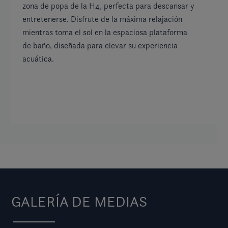
zona de popa de la H4, perfecta para descansar y
La
entretenerse. Disfrute de la máxima relajación
de
mientras toma el sol en la espaciosa plataforma
pa
de baño, diseñada para elevar su experiencia
co
acuática.
qu
es
pe
co
GALERÍA DE MEDIAS