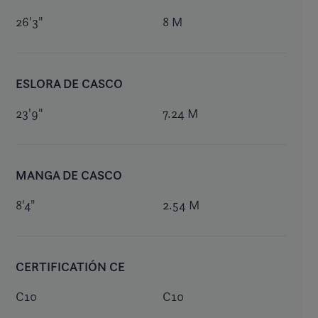
26'3"
8 M
ESLORA DE CASCO
23'9"
7.24 M
MANGA DE CASCO
8'4"
2.54 M
CERTIFICATIÓN CE
C10
C10