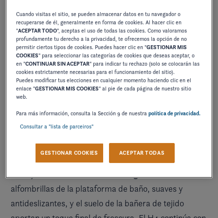
Cuando visitas el sitio, se pueden almacenar datos en tu navegador o
recuperarse de él, generalmente en forma de cookies. Al hacer clic en
"
ACEPTAR TODO
", aceptas el uso de todas las cookies. Como valoramos
profundamente tu derecho a la privacidad, te ofrecemos la opción de no
permitir ciertos tipos de cookies. Puedes hacer clic en "
GESTIONAR MIS
COOKIES
" para seleccionar las categorías de cookies que deseas aceptar, o
en "
CONTINUAR SIN ACEPTAR
" para indicar tu rechazo (solo se colocarán las
cookies estrictamente necesarias para el funcionamiento del sitio).
Puedes modificar tus elecciones en cualquier momento haciendo clic en el
enlace "
GESTIONAR MIS COOKIES
" al pie de cada página de nuestro sitio
web.
Para más información, consulta la Sección 9 de nuestra
política de privacidad.
Consultar a "lista de parceiros"
GESTIONAR COOKIES
ACEPTAR TODAS
nuevos detalles icónicos
Se han creado
que confieren
sensación de alta gama
al conjunto una
. Las
alfombrillas de la plataforma de baño, suaves y
antideslizantes, y el suelo de la bañera de tejido
aportan un toque final de frescura. El H4 continúa con