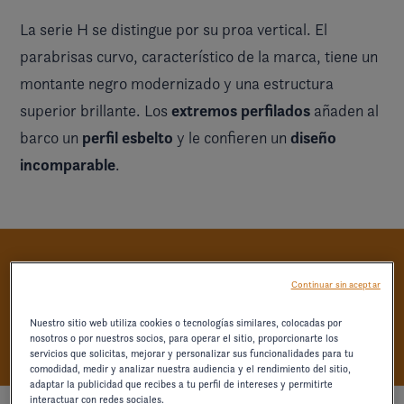
La serie H se distingue por su proa vertical. El
parabrisas curvo, característico de la marca, tiene un
montante negro modernizado y una estructura
extremos perfilados
superior brillante. Los
añaden al
perfil esbelto
diseño
barco un
y le confieren un
incomparable
.
LA SOFISTICACIÓN
Continuar sin aceptar
REDEFINIDA
Nuestro sitio web utiliza cookies o tecnologías similares, colocadas por
nosotros o por nuestros socios, para operar el sitio, proporcionarte los
servicios que solicitas, mejorar y personalizar sus funcionalidades para tu
comodidad, medir y analizar nuestra audiencia y el rendimiento del sitio,
adaptar la publicidad que recibes a tu perfil de intereses y permitirte
interactuar con redes sociales.