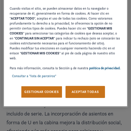
Cuando visitas el sitio, se pueden almacenar datos en tu navegador o
recuperarse de él, generalmente en forma de cookies. Al hacer clic en
"
ACEPTAR TODO
", aceptas el uso de todas las cookies. Como valoramos
profundamente tu derecho a la privacidad, te ofrecemos la opción de no
permitir ciertos tipos de cookies. Puedes hacer clic en "
GESTIONAR MIS
COOKIES
" para seleccionar las categorías de cookies que deseas aceptar, o
en "
CONTINUAR SIN ACEPTAR
" para indicar tu rechazo (solo se colocarán las
cookies estrictamente necesarias para el funcionamiento del sitio).
Puedes modificar tus elecciones en cualquier momento haciendo clic en el
enlace "
GESTIONAR MIS COOKIES
" al pie de cada página de nuestro sitio
web.
Para más información, consulta la Sección 9 de nuestra
política de privacidad.
un estilo atemporal en el agua
Disfrute de
en el agua
Consultar a "lista de parceiros"
con confortables asientos envolventes y cómodos
cojines cosidos a mano con capacidad para 12
GESTIONAR COOKIES
ACEPTAR TODAS
personas, junto con un amplio espacio de
almacenamiento y un baño totalmente cerrado
incluido de serie. La incorporación de asientos en
forma de U en la cabina mejora la distribución social,