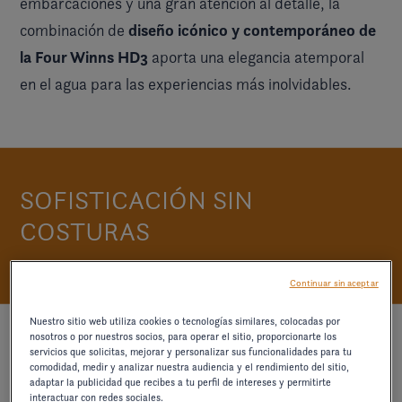
embarcaciones y una gran atención al detalle, la
diseño icónico y contemporáneo de
combinación de
la Four Winns HD3
aporta una elegancia atemporal
en el agua para las experiencias más inolvidables.
SOFISTICACIÓN SIN
COSTURAS
Continuar sin aceptar
Nuestro sitio web utiliza cookies o tecnologías similares, colocadas por
nosotros o por nuestros socios, para operar el sitio, proporcionarte los
servicios que solicitas, mejorar y personalizar sus funcionalidades para tu
comodidad, medir y analizar nuestra audiencia y el rendimiento del sitio,
adaptar la publicidad que recibes a tu perfil de intereses y permitirte
interactuar con redes sociales.