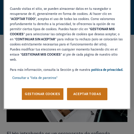
INCONFUNDIBLE
Cuando visitas el sitio, se pueden almacenar datos en tu navegador o
recuperarse de él, generalmente en forma de cookies. Al hacer clic en
"
ACEPTAR TODO
", aceptas el uso de todas las cookies. Como valoramos
profundamente tu derecho a la privacidad, te ofrecemos la opción de no
permitir ciertos tipos de cookies. Puedes hacer clic en "
GESTIONAR MIS
COOKIES
" para seleccionar las categorías de cookies que deseas aceptar, o
en "
CONTINUAR SIN ACEPTAR
" para indicar tu rechazo (solo se colocarán las
cookies estrictamente necesarias para el funcionamiento del sitio).
Puedes modificar tus elecciones en cualquier momento haciendo clic en el
enlace "
GESTIONAR MIS COOKIES
" al pie de cada página de nuestro sitio
web.
Para más información, consulta la Sección 9 de nuestra
política de privacidad.
Consultar a "lista de parceiros"
GESTIONAR COOKIES
ACEPTAR TODAS
El H9 intraborda es un escaparate de refinada