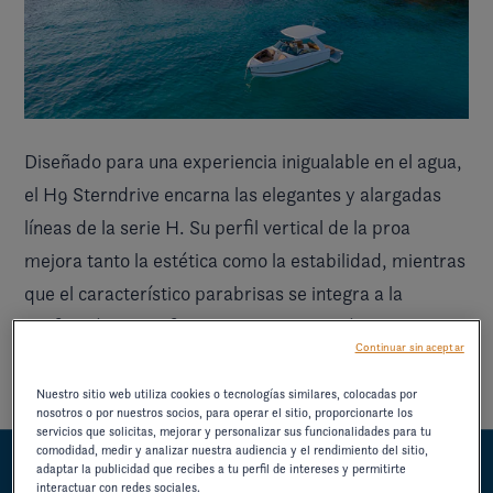
Diseñado para una experiencia inigualable en el agua,
el H9 Sterndrive encarna las elegantes y alargadas
líneas de la
serie H
. Su perfil vertical de la proa
mejora tanto la estética como la estabilidad, mientras
que el característico parabrisas se integra a la
perfección para ofrecer una visibilidad óptima y una
Continuar sin aceptar
silueta de elegancia atemporal.
Nuestro sitio web utiliza cookies o tecnologías similares, colocadas por
nosotros o por nuestros socios, para operar el sitio, proporcionarte los
servicios que solicitas, mejorar y personalizar sus funcionalidades para tu
comodidad, medir y analizar nuestra audiencia y el rendimiento del sitio,
adaptar la publicidad que recibes a tu perfil de intereses y permitirte
REFINAMIENTO
interactuar con redes sociales.