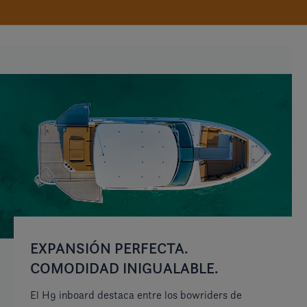
EXPANSIÓN PERFECTA.
S
COMODIDAD INIGUALABLE.
Pa
St
El H9 inboard destaca entre los bowriders de