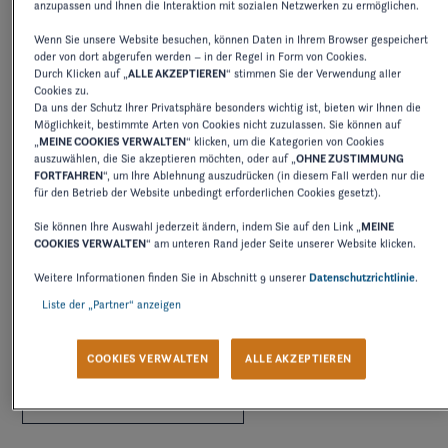
anzupassen und Ihnen die Interaktion mit sozialen Netzwerken zu ermöglichen.
Wenn Sie unsere Website besuchen, können Daten in Ihrem Browser gespeichert
2027
2026
2025
2024
2
oder von dort abgerufen werden – in der Regel in Form von Cookies.
Durch Klicken auf „
ALLE AKZEPTIEREN
“ stimmen Sie der Verwendung aller
Cookies zu.
Da uns der Schutz Ihrer Privatsphäre besonders wichtig ist, bieten wir Ihnen die
Möglichkeit, bestimmte Arten von Cookies nicht zuzulassen. Sie können auf
TECHNISCH
„
MEINE COOKIES VERWALTEN
“ klicken, um die Kategorien von Cookies
FIRE FIGHTING EQUIPMENT
auszuwählen, die Sie akzeptieren möchten, oder auf „
OHNE ZUSTIMMUNG
FORTFAHREN
“, um Ihre Ablehnung auszudrücken (in diesem Fall werden nur die
für den Betrieb der Website unbedingt erforderlichen Cookies gesetzt).
HERUNTERLADEN
Sie können Ihre Auswahl jederzeit ändern, indem Sie auf den Link „
MEINE
COOKIES VERWALTEN
“ am unteren Rand jeder Seite unserer Website klicken.
Weitere Informationen finden Sie in Abschnitt 9 unserer
Datenschutzrichtlinie
.
Liste der „Partner“ anzeigen
BEDIENUNGSANLEITUNG
OCCUPANT POSITIONS
COOKIES VERWALTEN
ALLE AKZEPTIEREN
HERUNTERLADEN