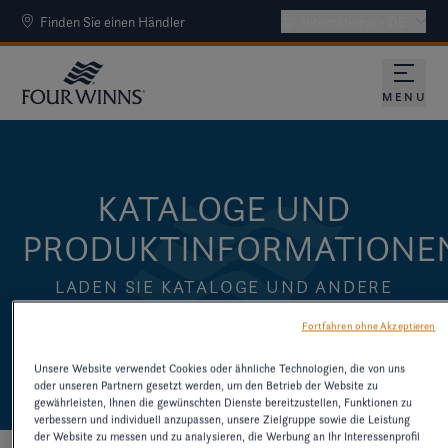
Finden Sie einen Händler
International - DE
MENU
KATALOGE UND
PRODUKTINFORMATIONE
LADEN SIE KATALOGE UND ANDERE
RESSOURCEN ZU ÄLTEREN MODELLEN
Fortfahren ohne Akzeptieren
HERUNTER
Unsere Website verwendet Cookies oder ähnliche Technologien, die von uns
oder unseren Partnern gesetzt werden, um den Betrieb der Website zu
gewährleisten, Ihnen die gewünschten Dienste bereitzustellen, Funktionen zu
verbessern und individuell anzupassen, unsere Zielgruppe sowie die Leistung
der Website zu messen und zu analysieren, die Werbung an Ihr Interessenprofil