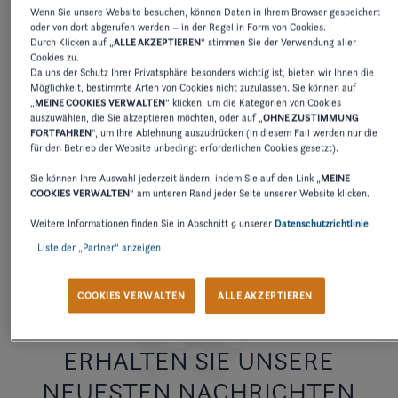
Wenn Sie unsere Website besuchen, können Daten in Ihrem Browser gespeichert
oder von dort abgerufen werden – in der Regel in Form von Cookies.
Durch Klicken auf „
ALLE AKZEPTIEREN
“ stimmen Sie der Verwendung aller
2027
2026
2025
2024
2
Cookies zu.
Da uns der Schutz Ihrer Privatsphäre besonders wichtig ist, bieten wir Ihnen die
Möglichkeit, bestimmte Arten von Cookies nicht zuzulassen. Sie können auf
„
MEINE COOKIES VERWALTEN
“ klicken, um die Kategorien von Cookies
auszuwählen, die Sie akzeptieren möchten, oder auf „
OHNE ZUSTIMMUNG
BEDIENUNGSANLEITUNG
FORTFAHREN
“, um Ihre Ablehnung auszudrücken (in diesem Fall werden nur die
V475
für den Betrieb der Website unbedingt erforderlichen Cookies gesetzt).
Sie können Ihre Auswahl jederzeit ändern, indem Sie auf den Link „
MEINE
COOKIES VERWALTEN
“ am unteren Rand jeder Seite unserer Website klicken.
HERUNTERLADEN
Weitere Informationen finden Sie in Abschnitt 9 unserer
Datenschutzrichtlinie
.
Liste der „Partner“ anzeigen
COOKIES VERWALTEN
ALLE AKZEPTIEREN
ERHALTEN SIE UNSERE
NEUESTEN NACHRICHTEN