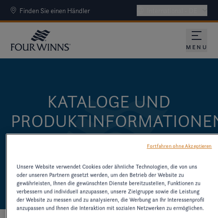
Finden Sie einen Händler
International - DE
MENU
KATALOGE UND
PRODUKTINFORMATIONE
LADEN SIE KATALOGE UND ANDERE
Fortfahren ohne Akzeptieren
RESSOURCEN ZU ÄLTEREN MODELLEN
Unsere Website verwendet Cookies oder ähnliche Technologien, die von uns
HERUNTER
oder unseren Partnern gesetzt werden, um den Betrieb der Website zu
gewährleisten, Ihnen die gewünschten Dienste bereitzustellen, Funktionen zu
verbessern und individuell anzupassen, unsere Zielgruppe sowie die Leistung
der Website zu messen und zu analysieren, die Werbung an Ihr Interessenprofil
anzupassen und Ihnen die Interaktion mit sozialen Netzwerken zu ermöglichen.