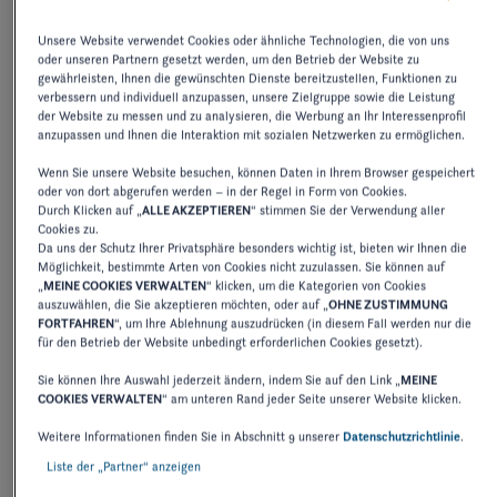
Unsere Website verwendet Cookies oder ähnliche Technologien, die von uns
oder unseren Partnern gesetzt werden, um den Betrieb der Website zu
2027
2026
2025
2024
2
gewährleisten, Ihnen die gewünschten Dienste bereitzustellen, Funktionen zu
verbessern und individuell anzupassen, unsere Zielgruppe sowie die Leistung
der Website zu messen und zu analysieren, die Werbung an Ihr Interessenprofil
anzupassen und Ihnen die Interaktion mit sozialen Netzwerken zu ermöglichen.
BEDIENUNGSANLEITUNG
Wenn Sie unsere Website besuchen, können Daten in Ihrem Browser gespeichert
170-180-190 HORIZION SPORTBOATS
oder von dort abgerufen werden – in der Regel in Form von Cookies.
ADDENDUM
Durch Klicken auf „
ALLE AKZEPTIEREN
“ stimmen Sie der Verwendung aller
Cookies zu.
Da uns der Schutz Ihrer Privatsphäre besonders wichtig ist, bieten wir Ihnen die
Möglichkeit, bestimmte Arten von Cookies nicht zuzulassen. Sie können auf
HERUNTERLADEN
„
MEINE COOKIES VERWALTEN
“ klicken, um die Kategorien von Cookies
auszuwählen, die Sie akzeptieren möchten, oder auf „
OHNE ZUSTIMMUNG
FORTFAHREN
“, um Ihre Ablehnung auszudrücken (in diesem Fall werden nur die
für den Betrieb der Website unbedingt erforderlichen Cookies gesetzt).
BEDIENUNGSANLEITUNG
Sie können Ihre Auswahl jederzeit ändern, indem Sie auf den Link „
MEINE
258-278 VISTA
COOKIES VERWALTEN
“ am unteren Rand jeder Seite unserer Website klicken.
Weitere Informationen finden Sie in Abschnitt 9 unserer
Datenschutzrichtlinie
.
Liste der „Partner“ anzeigen
HERUNTERLADEN