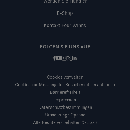
Werden Sie Händler
E-Shop
Kontakt Four Winns
FOLGEN SIE UNS AUF
Facebook
Instagram
X / Twitter
LinkedIn
Youtube
Cookies verwalten
Cookies zur Messung der Besucherzahlen ablehnen
Barrierefreiheit
Impressum
Datenschutzbestimmungen
Umsetzung : Opsone
Alle Rechte vorbehalten © 2026