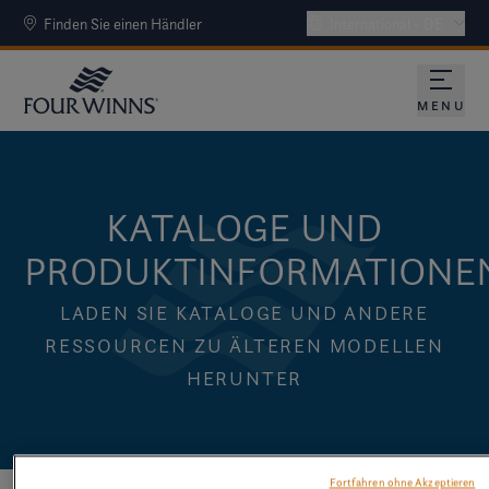
Finden Sie einen Händler
International - DE
MENU
KATALOGE UND
PRODUKTINFORMATIONE
LADEN SIE KATALOGE UND ANDERE
RESSOURCEN ZU ÄLTEREN MODELLEN
HERUNTER
Fortfahren ohne Akzeptieren