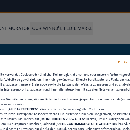
ONFIGURATOR
FOUR WINNS' LIFE
DIE MARKE
Fortfahr
te verwendet Cookies oder ähnliche Technologien, die von uns oder unseren Partnern gese
der Website zu gewährleisten, Ihnen die gewünschten Dienste bereitzustellen, Funktionen z
ell anzupassen, unsere Zielgruppe sowie die Leistung der Website zu messen und zu analysie
MATIONEN
hr Interessenprofil anzupassen und Ihnen die Interaktion mit sozialen Netzwerken zu ermögl
ere Website besuchen, können Daten in Ihrem Browser gespeichert oder von dort abgerufe
 Form von Cookies.
ESSOURCEN ZU
n auf „
ALLE AKZEPTIEREN
“ stimmen Sie der Verwendung aller Cookies zu.
hutz Ihrer Privatsphäre besonders wichtig ist, bieten wir Ihnen die Möglichkeit, bestimmte 
t zuzulassen. Sie können auf „
MEINE COOKIES VERWALTEN
“ klicken, um die Kategorien vo
 die Sie akzeptieren möchten, oder auf „
OHNE ZUSTIMMUNG FORTFAHREN
“, um Ihre Ab
 (in diesem Fall werden nur die für den Betrieb der Website unbedingt erforderlichen Cooki