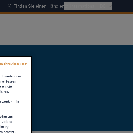
Finden Sie einen Händler
International - DE
en ohne Akzeptieren
tzt werden, um
u verbessern
ren, die
ichen.
n werden – in
Arten von
n Cookies
lehnung
es gesetzt).