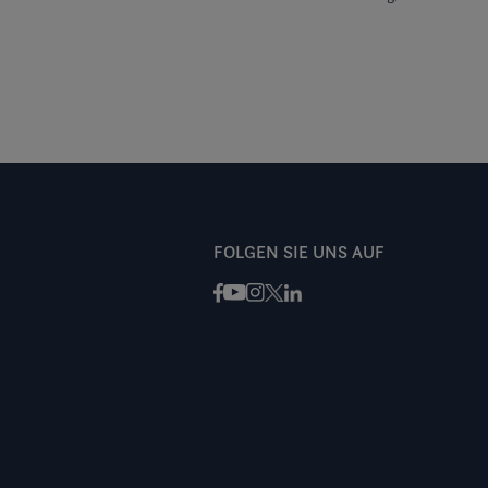
FOLGEN SIE UNS AUF
Facebook
Instagram
X / Twitter
LinkedIn
Youtube