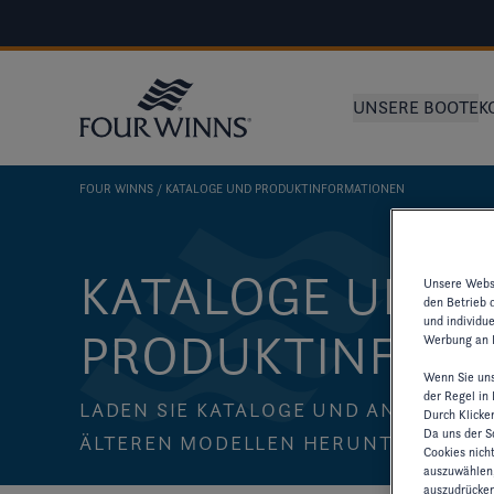
UNSERE BOOTE
K
FOUR WINNS
KATALOGE UND PRODUKTINFORMATIONEN
KATALOGE UND
Unsere Websi
den Betrieb 
und individu
PRODUKTINFOR
Werbung an I
Wenn Sie uns
der Regel in
LADEN SIE KATALOGE UND ANDERE R
Durch Klicke
Da uns der Sc
ÄLTEREN MODELLEN HERUNTER
Cookies nich
auszuwählen,
auszudrücken