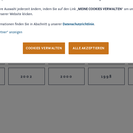
hre Auswahl jederzeit ändern, indem Sie auf den Link „
MEINE COOKIES VERWALTEN
“ am un
nserer Website klicken.
rmationen finden Sie in Abschnitt 9 unserer
Datenschutzrichtlinie
.
artner“ anzeigen
2024
2023
2022
COOKIES VERWALTEN
ALLE AKZEPTIEREN
2015
2014
2012
2002
2000
1998