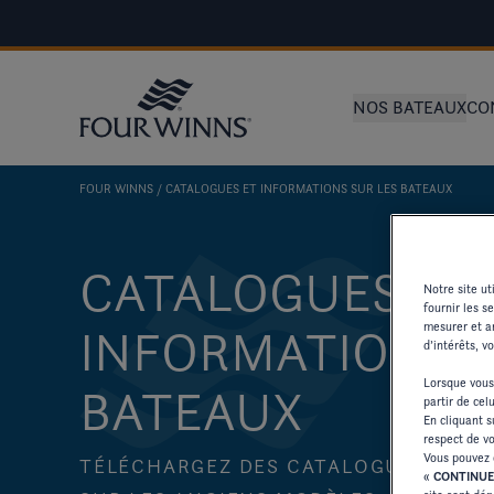
NOS BATEAUX
CO
FOUR WINNS
CATALOGUES ET INFORMATIONS SUR LES BATEAUX
CATALOGUES ET
Notre site u
fournir les s
mesurer et an
INFORMATIONS S
d’intérêts, v
Lorsque vous
BATEAUX
partir de cel
En cliquant 
respect de vo
Vous pouvez 
TÉLÉCHARGEZ DES CATALOGUES ET D
«
CONTINUE