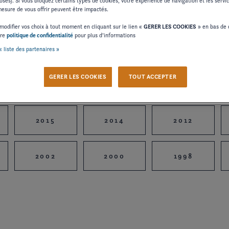
osés). Si vous bloquez certains types de cookies, votre expérience de navigation et les serv
sure de vous offrir peuvent être impactés.
modifier vos choix à tout moment en cliquant sur le lien «
GERER LES COOKIES
» en bas de 
tre
politique de confidentialité
pour plus d’informations
« liste des partenaires »
GERER LES COOKIES
TOUT ACCEPTER
2024
2023
2022
2015
2014
2012
2002
2000
1998