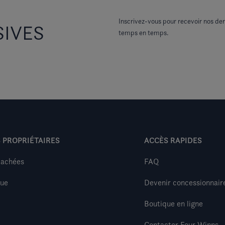
Inscrivez-vous pour recevoir nos der
SIVES
temps en temps.
 PROPRIÉTAIRES
ACCÈS RAPIDES
tachées
FAQ
que
Devenir concessionnair
Boutique en ligne
Contacter Four Winns