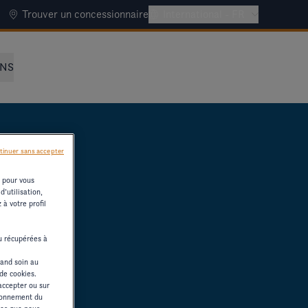
Trouver un concessionnaire
International - FR
NNS
tinuer sans accepter
s pour vous
’utilisation,
à votre profil
ou récupérées à
rand soin au
 de cookies.
accepter ou sur
tionnement du