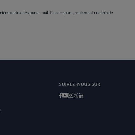
nières actualités par e-mail. Pas de spam, seulement une fois de
SUIVEZ-NOUS SUR
Facebook
Instagram
X / Twitter
LinkedIn
Youtube
e