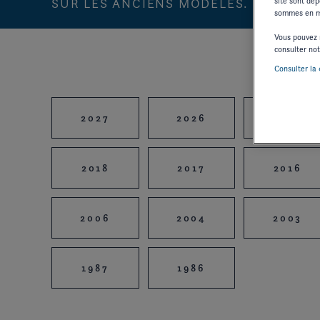
SUR LES ANCIENS MODÈLES.
site sont dép
sommes en me
Vous pouvez 
consulter no
Consulter la 
2027
2026
2025
2018
2017
2016
2006
2004
2003
1987
1986