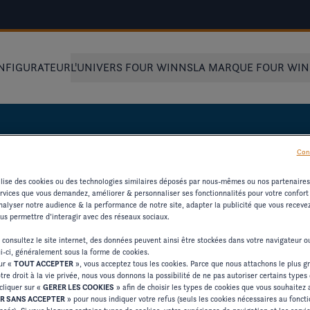
NFIGURATEUR
L'UNIVERS FOUR WINNS
LA MARQUE FOUR WI
Con
tilise des cookies ou des technologies similaires déposés par nous-mêmes ou nos partenaire
ervices que vous demandez, améliorer & personnaliser ses fonctionnalités pour votre confort d
alyser notre audience & la performance de notre site, adapter la publicité que vous recevez 
UR LES
ous permettre d’interagir avec des réseaux sociaux.
 consultez le site internet, des données peuvent ainsi être stockées dans votre navigateur 
ui-ci, généralement sous la forme de cookies.
sur «
TOUT ACCEPTER
», vous acceptez tous les cookies. Parce que nous attachons le plus g
tre droit à la vie privée, nous vous donnons la possibilité de ne pas autoriser certains types
cliquer sur «
GERER LES COOKIES
» afin de choisir les types de cookies que vous souhaitez 
'AUTRES RESSOURCES
R SANS ACCEPTER
» pour nous indiquer votre refus (seuls les cookies nécessaires au fonc