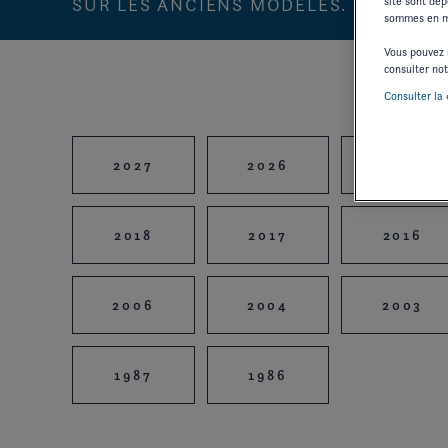
SUR LES ANCIENS MODÈLES.
site sont dép
sommes en me
Vous pouvez 
consulter no
Consulter la 
2027
2026
2025
2018
2017
2016
2006
2004
2003
1987
1986