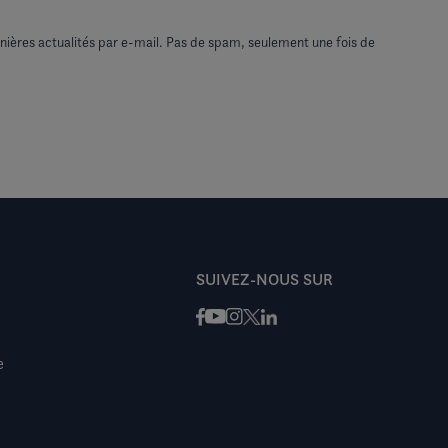
nières actualités par e-mail. Pas de spam, seulement une fois de
SUIVEZ-NOUS SUR
Facebook
Instagram
X / Twitter
LinkedIn
Youtube
e