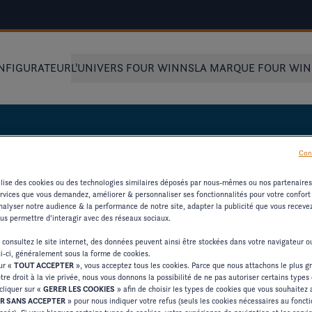
NFIGURATEUR
L'UNIVERS FOUR WINNS
LA MARQUE FOUR WI
Con
tilise des cookies ou des technologies similaires déposés par nous-mêmes ou nos partenaire
ervices que vous demandez, améliorer & personnaliser ses fonctionnalités pour votre confort d
alyser notre audience & la performance de notre site, adapter la publicité que vous recevez 
UR LES
ous permettre d’interagir avec des réseaux sociaux.
 consultez le site internet, des données peuvent ainsi être stockées dans votre navigateur 
ui-ci, généralement sous la forme de cookies.
sur «
TOUT ACCEPTER
», vous acceptez tous les cookies. Parce que nous attachons le plus g
tre droit à la vie privée, nous vous donnons la possibilité de ne pas autoriser certains types
cliquer sur «
GERER LES COOKIES
» afin de choisir les types de cookies que vous souhaitez 
'AUTRES RESSOURCES
R SANS ACCEPTER
» pour nous indiquer votre refus (seuls les cookies nécessaires au fonc