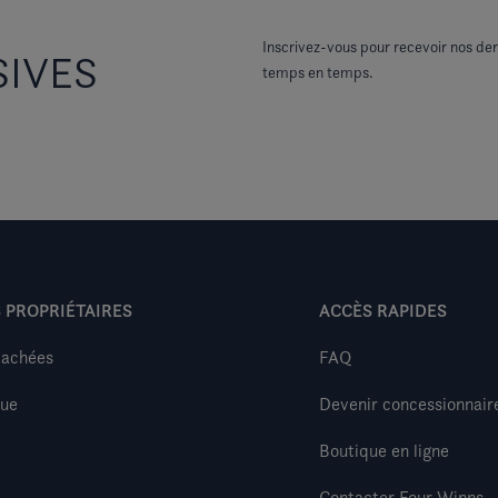
Inscrivez-vous pour recevoir nos der
SIVES
temps en temps.
 PROPRIÉTAIRES
ACCÈS RAPIDES
tachées
FAQ
que
Devenir concessionnair
Boutique en ligne
Contacter Four Winns