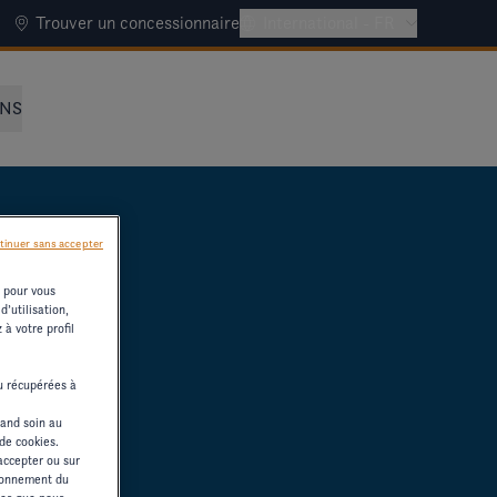
Trouver un concessionnaire
International - FR
NNS
tinuer sans accepter
s pour vous
’utilisation,
à votre profil
ou récupérées à
rand soin au
 de cookies.
accepter ou sur
tionnement du