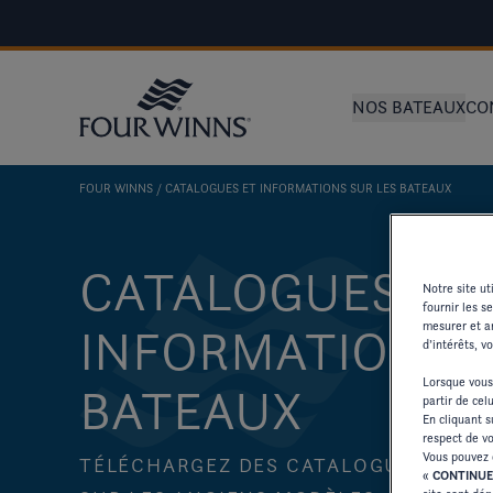
NOS BATEAUX
CO
FOUR WINNS
CATALOGUES ET INFORMATIONS SUR LES BATEAUX
CATALOGUES ET
Notre site u
fournir les s
mesurer et an
INFORMATIONS S
d’intérêts, v
Lorsque vous
BATEAUX
partir de cel
En cliquant 
respect de vo
Vous pouvez 
TÉLÉCHARGEZ DES CATALOGUES ET D
«
CONTINUE