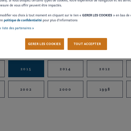
osés). Si vous bloquez certains types de cookies, votre expérience de navigation et les serv
sure de vous offrir peuvent être impactés.
modifier vos choix à tout moment en cliquant sur le lien «
GERER LES COOKIES
» en bas de 
tre
politique de confidentialité
pour plus d’informations
« liste des partenaires »
GERER LES COOKIES
TOUT ACCEPTER
2024
2023
2022
2015
2014
2012
2002
2000
1998