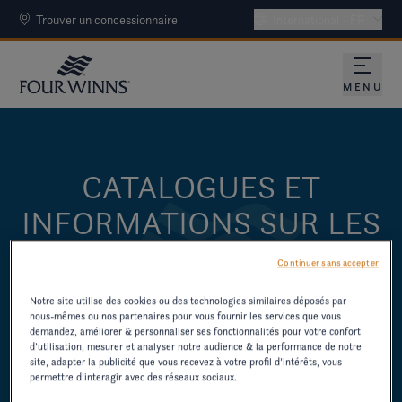
Trouver un concessionnaire
International - FR
MENU
CATALOGUES ET
INFORMATIONS SUR LES
BATEAUX
Continuer sans accepter
TÉLÉCHARGEZ DES CATALOGUES ET
Notre site utilise des cookies ou des technologies similaires déposés par
nous-mêmes ou nos partenaires pour vous fournir les services que vous
D'AUTRES RESSOURCES SUR LES
demandez, améliorer & personnaliser ses fonctionnalités pour votre confort
ANCIENS MODÈLES.
d’utilisation, mesurer et analyser notre audience & la performance de notre
site, adapter la publicité que vous recevez à votre profil d’intérêts, vous
permettre d’interagir avec des réseaux sociaux.