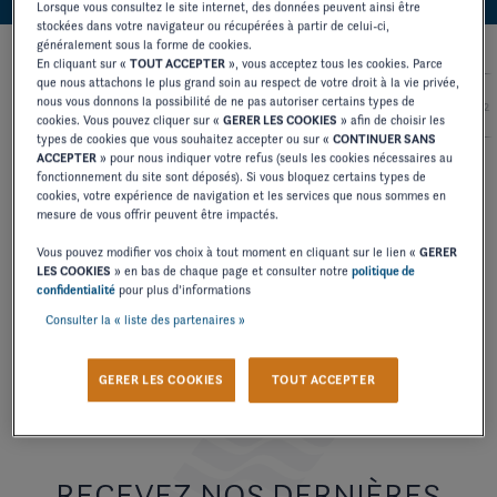
Lorsque vous consultez le site internet, des données peuvent ainsi être
stockées dans votre navigateur ou récupérées à partir de celui-ci,
généralement sous la forme de cookies.
En cliquant sur «
TOUT ACCEPTER
», vous acceptez tous les cookies. Parce
que nous attachons le plus grand soin au respect de votre droit à la vie privée,
nous vous donnons la possibilité de ne pas autoriser certains types de
2027
2026
2025
2024
2
cookies. Vous pouvez cliquer sur «
GERER LES COOKIES
» afin de choisir les
types de cookies que vous souhaitez accepter ou sur «
CONTINUER SANS
ACCEPTER
» pour nous indiquer votre refus (seuls les cookies nécessaires au
fonctionnement du site sont déposés). Si vous bloquez certains types de
MANUEL PROPRIÉTAIRE
cookies, votre expérience de navigation et les services que nous sommes en
mesure de vous offrir peuvent être impactés.
SPORTBOAT
Vous pouvez modifier vos choix à tout moment en cliquant sur le lien «
GERER
LES COOKIES
» en bas de chaque page et consulter notre
politique de
confidentialité
pour plus d’informations
TÉLÉCHARGER
Consulter la « liste des partenaires »
GERER LES COOKIES
TOUT ACCEPTER
RECEVEZ NOS DERNIÈRES