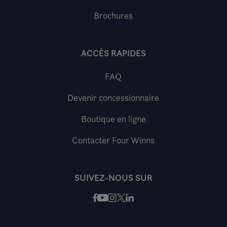
Brochures
ACCÈS RAPIDES
FAQ
Devenir concessionnaire
Boutique en ligne
Contacter Four Winns
SUIVEZ-NOUS SUR
Facebook
Instagram
X / Twitter
LinkedIn
Youtube