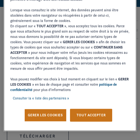
Lorsque vous consultez le site internet, des données peuvent ainsi être
stockées dans votre navigateur ou récupérées à partir de celui-ci,
généralement sous la forme de cookies.
En cliquant sur «
TOUT ACCEPTER
», vous acceptez tous les cookies. Parce
2027
2026
2025
2024
2
que nous attachons le plus grand soin au respect de votre droit à la vie privée,
nous vous donnons la possibilité de ne pas autoriser certains types de
cookies. Vous pouvez cliquer sur «
GERER LES COOKIES
» afin de choisir les
types de cookies que vous souhaitez accepter ou sur «
CONTINUER SANS
ACCEPTER
» pour nous indiquer votre refus (seuls les cookies nécessaires au
MANUEL PROPRIÉTAIRE
fonctionnement du site sont déposés). Si vous bloquez certains types de
FUNSHIP
cookies, votre expérience de navigation et les services que nous sommes en
mesure de vous offrir peuvent être impactés.
Vous pouvez modifier vos choix à tout moment en cliquant sur le lien «
GERER
TÉLÉCHARGER
LES COOKIES
» en bas de chaque page et consulter notre
politique de
confidentialité
pour plus d’informations
Consulter la « liste des partenaires »
MANUEL PROPRIÉTAIRE
GERER LES COOKIES
TOUT ACCEPTER
FUNSHIP ADDENDUM
TÉLÉCHARGER