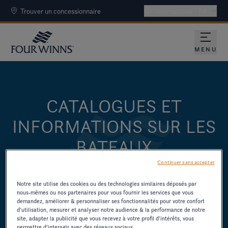
Trouver un concessionnaire
International - FR
MENU
CATALOGUES ET
INFORMATIONS SUR LES
BATEAUX
Continuer sans accepter
TÉLÉCHARGEZ DES CATALOGUES ET
D'AUTRES RESSOURCES SUR LES
Notre site utilise des cookies ou des technologies similaires déposés par
nous-mêmes ou nos partenaires pour vous fournir les services que vous
ANCIENS MODÈLES.
demandez, améliorer & personnaliser ses fonctionnalités pour votre confort
d’utilisation, mesurer et analyser notre audience & la performance de notre
site, adapter la publicité que vous recevez à votre profil d’intérêts, vous
permettre d’interagir avec des réseaux sociaux.