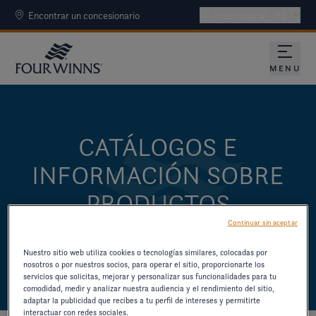
Encontrar un concesionario
International - ES
MENU
CATÁLOGOS E
INFORMACIÓN SOBRE
PRODUCTOS
Continuar sin aceptar
DESCARGUE CATÁLOGOS Y OTROS
RECURSOS SOBRE MODELOS ANTIGUOS.
Nuestro sitio web utiliza cookies o tecnologías similares, colocadas por
nosotros o por nuestros socios, para operar el sitio, proporcionarte los
servicios que solicitas, mejorar y personalizar sus funcionalidades para tu
comodidad, medir y analizar nuestra audiencia y el rendimiento del sitio,
adaptar la publicidad que recibes a tu perfil de intereses y permitirte
interactuar con redes sociales.