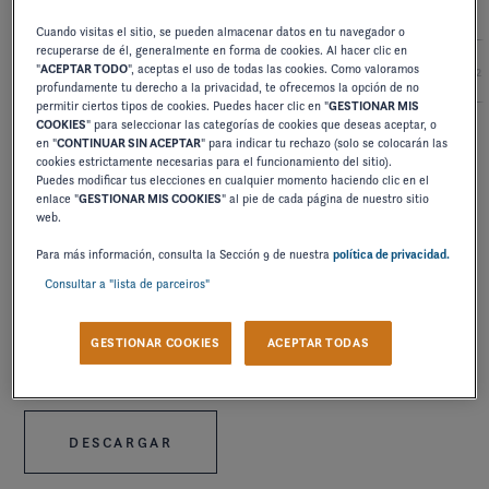
Cuando visitas el sitio, se pueden almacenar datos en tu navegador o
recuperarse de él, generalmente en forma de cookies. Al hacer clic en
"
ACEPTAR TODO
", aceptas el uso de todas las cookies. Como valoramos
2027
2026
2025
2024
2
profundamente tu derecho a la privacidad, te ofrecemos la opción de no
permitir ciertos tipos de cookies. Puedes hacer clic en "
GESTIONAR MIS
COOKIES
" para seleccionar las categorías de cookies que deseas aceptar, o
en "
CONTINUAR SIN ACEPTAR
" para indicar tu rechazo (solo se colocarán las
MANUAL DE USUARIO
cookies estrictamente necesarias para el funcionamiento del sitio).
Puedes modificar tus elecciones en cualquier momento haciendo clic en el
FUNSHIP
enlace "
GESTIONAR MIS COOKIES
" al pie de cada página de nuestro sitio
web.
DESCARGAR
Para más información, consulta la Sección 9 de nuestra
política de privacidad.
Consultar a "lista de parceiros"
GESTIONAR COOKIES
ACEPTAR TODAS
MANUAL DE USUARIO
FUNSHIP ADDENDUM
DESCARGAR