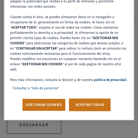
adaptar la publicidad que recibes a tu perfil de intereses y permitirte
interactuar con redes sociales.
Cuando visitas el sitio, se pueden almacenar datos en tu navegador o
2027
2026
2025
2024
2
recuperarse de él, generalmente en forma de cookies. Al hacer clic en
"
ACEPTAR TODO
", aceptas el uso de todas las cookies. Como valoramos
profundamente tu derecho a la privacidad, te ofrecemos la opción de no
permitir ciertos tipos de cookies. Puedes hacer clic en "
GESTIONAR MIS
COOKIES
" para seleccionar las categorías de cookies que deseas aceptar, o
MANUAL DE USUARIO
en "
CONTINUAR SIN ACEPTAR
" para indicar tu rechazo (solo se colocarán las
310 HORIZION
cookies estrictamente necesarias para el funcionamiento del sitio).
Puedes modificar tus elecciones en cualquier momento haciendo clic en el
enlace "
GESTIONAR MIS COOKIES
" al pie de cada página de nuestro sitio
web.
DESCARGAR
Para más información, consulta la Sección 9 de nuestra
política de privacidad.
Consultar a "lista de parceiros"
MANUAL DE USUARIO
338 VISTA
GESTIONAR COOKIES
ACEPTAR TODAS
DESCARGAR