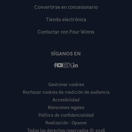
Convertirse en concesionario
Tienda electrónica
Contactar con Four Winns
SÍGANOS EN
Facebook
Instagram
X / Twitter
LinkedIn
Youtube
Gestionar cookies
Rechazar cookies de medición de audiencia
Accesibilidad
Menciones legales
Política de confidencialidad
Realización : Opsone
Todos los derechos reservados © 2026