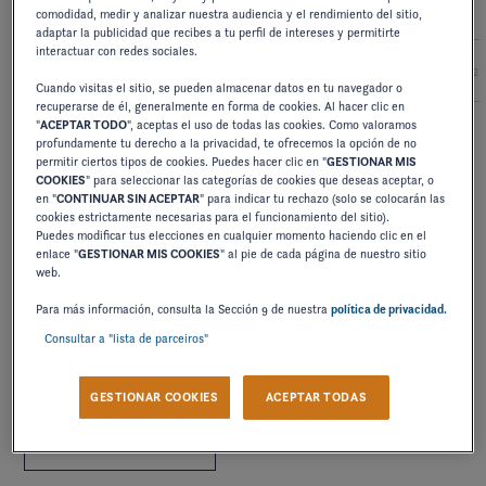
comodidad, medir y analizar nuestra audiencia y el rendimiento del sitio,
adaptar la publicidad que recibes a tu perfil de intereses y permitirte
interactuar con redes sociales.
2027
2026
2025
2024
2
Cuando visitas el sitio, se pueden almacenar datos en tu navegador o
recuperarse de él, generalmente en forma de cookies. Al hacer clic en
"
ACEPTAR TODO
", aceptas el uso de todas las cookies. Como valoramos
profundamente tu derecho a la privacidad, te ofrecemos la opción de no
MANUAL DE USUARIO
permitir ciertos tipos de cookies. Puedes hacer clic en "
GESTIONAR MIS
COOKIES
" para seleccionar las categorías de cookies que deseas aceptar, o
298-328 VISTA
en "
CONTINUAR SIN ACEPTAR
" para indicar tu rechazo (solo se colocarán las
cookies estrictamente necesarias para el funcionamiento del sitio).
Puedes modificar tus elecciones en cualquier momento haciendo clic en el
DESCARGAR
enlace "
GESTIONAR MIS COOKIES
" al pie de cada página de nuestro sitio
web.
Para más información, consulta la Sección 9 de nuestra
política de privacidad.
Consultar a "lista de parceiros"
MANUAL DE USUARIO
328-348 VISTA
GESTIONAR COOKIES
ACEPTAR TODAS
DESCARGAR