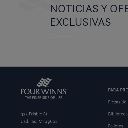
NOTICIAS Y OF
EXCLUSIVAS
PARA PRO
Piezas de
925 Frisbie St
Biblioteca
Cadillac, MI 49601
Folletos