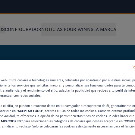
OS
CONFIGURADOR
NOTICIAS FOUR WINNS
LA MARCA
C
 web utiliza cookies o tecnologías similares, colocadas por nosotros o por nuestros socios, p
cionarte los servicios que solicitas, mejorar y personalizar sus funcionalidades para tu como
OBRE
tra audiencia y el rendimiento del sitio, adaptar la publicidad que recibes a tu perfil de inte
teractuar con redes sociales.
as el sitio, se pueden almacenar datos en tu navegador o recuperarse de él, generalmente e
cer clic en "
ACEPTAR TODO
", aceptas el uso de todas las cookies. Como valoramos profun
privacidad, te ofrecemos la opción de no permitir ciertos tipos de cookies. Puedes hacer clic
 MIS COOKIES
" para seleccionar las categorías de cookies que deseas aceptar, o en "
CONTI
ara indicar tu rechazo (solo se colocarán las cookies estrictamente necesarias para el funci
URSOS SOBRE