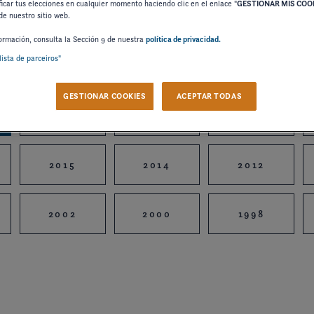
icar tus elecciones en cualquier momento haciendo clic en el enlace "
GESTIONAR MIS COO
de nuestro sitio web.
ormación, consulta la Sección 9 de nuestra
política de privacidad.
lista de parceiros"
GESTIONAR COOKIES
ACEPTAR TODAS
2024
2023
2022
2015
2014
2012
2002
2000
1998