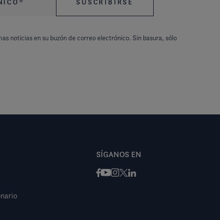
mas noticias en su buzón de correo electrónico. Sin basura, sólo
SÍGANOS EN
Facebook
Instagram
X / Twitter
LinkedIn
Youtube
nario