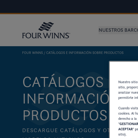
NUESTROS BARC
FOUR WINNS
CATÁLOGOS E INFORMACIÓN SOBRE PRODUCTOS
CATÁLOGOS E
Nuestro sitio
sitio, propor
INFORMACIÓN S
analizar nues
permitirte in
Cuando visit
PRODUCTOS
cookies. Al ha
derecho a la 
"
GESTIONAR
ACEPTAR
" p
DESCARGUE CATÁLOGOS Y OTROS REC
sitio).