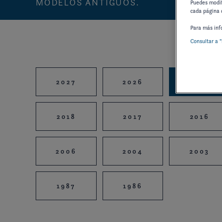
MODELOS ANTIGUOS.
Puedes modif
cada página 
Para más inf
Consultar a "
2027
2026
2025
2018
2017
2016
2006
2004
2003
1987
1986