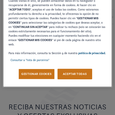
Cuando visitas el sitio, se pueden almacenar datos en tu navegador o
recuperarse de él, generalmente en forma de cookies. Al hacer clic en
"
ACEPTAR TODO
", aceptas el uso de todas las cookies. Como valoramos
profundamente tu derecho a la privacidad, te ofrecemos la opción de no
2027
2026
2025
2024
2
permitir ciertos tipos de cookies. Puedes hacer clic en "
GESTIONAR MIS
COOKIES
" para seleccionar las categorías de cookies que deseas aceptar, o
en "
CONTINUAR SIN ACEPTAR
" para indicar tu rechazo (solo se colocarán las
cookies estrictamente necesarias para el funcionamiento del sitio).
Puedes modificar tus elecciones en cualquier momento haciendo clic en el
TÉCNICO
enlace "
GESTIONAR MIS COOKIES
" al pie de cada página de nuestro sitio
POSICIONES DE ASIENTO
web.
Para más información, consulta la Sección 9 de nuestra
política de privacidad.
DESCARGAR
Consultar a "lista de parceiros"
GESTIONAR COOKIES
ACEPTAR TODAS
RECIBA NUESTRAS NOTICIAS