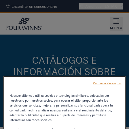
Encontrar un concesionario
Americas - ES-MX
MENU
CATÁLOGOS E
INFORMACIÓN SOBRE
PRODUCTOS
Continuar sin aceptar
DESCARGUE CATÁLOGOS Y OTROS
Nuestro sitio web utiliza cookies o tecnologías similares, colocadas por
nosotros o por nuestros socios, para operar el sitio, proporcionarte los
RECURSOS DE MODELOS ANTERIORES.
servicios que solicitas, mejorar y personalizar sus funcionalidades para tu
comodidad, medir y analizar nuestra audiencia y el rendimiento del sitio,
adaptar la publicidad que recibes a tu perfil de intereses y permitirte
interactuar con redes sociales.