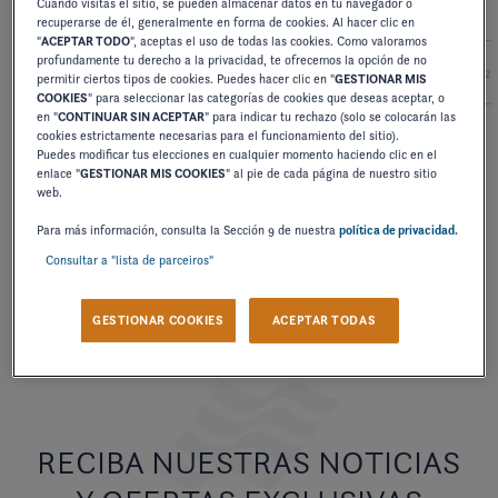
Cuando visitas el sitio, se pueden almacenar datos en tu navegador o
recuperarse de él, generalmente en forma de cookies. Al hacer clic en
"
ACEPTAR TODO
", aceptas el uso de todas las cookies. Como valoramos
profundamente tu derecho a la privacidad, te ofrecemos la opción de no
2027
2026
2025
2024
2
permitir ciertos tipos de cookies. Puedes hacer clic en "
GESTIONAR MIS
COOKIES
" para seleccionar las categorías de cookies que deseas aceptar, o
en "
CONTINUAR SIN ACEPTAR
" para indicar tu rechazo (solo se colocarán las
cookies estrictamente necesarias para el funcionamiento del sitio).
Puedes modificar tus elecciones en cualquier momento haciendo clic en el
TÉCNICO
enlace "
GESTIONAR MIS COOKIES
" al pie de cada página de nuestro sitio
POSICIONES DE ASIENTO
web.
Para más información, consulta la Sección 9 de nuestra
política de privacidad.
DESCARGAR
Consultar a "lista de parceiros"
GESTIONAR COOKIES
ACEPTAR TODAS
RECIBA NUESTRAS NOTICIAS