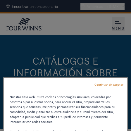
Encontrar un concesionario
Americas - ES-MX
MENU
CATÁLOGOS E
INFORMACIÓN SOBRE
PRODUCTOS
Continuar sin aceptar
DESCARGUE CATÁLOGOS Y OTROS
Nuestro sitio web utiliza cookies o tecnologías similares, colocadas por
nosotros o por nuestros socios, para operar el sitio, proporcionarte los
RECURSOS DE MODELOS ANTERIORES.
servicios que solicitas, mejorar y personalizar sus funcionalidades para tu
comodidad, medir y analizar nuestra audiencia y el rendimiento del sitio,
adaptar la publicidad que recibes a tu perfil de intereses y permitirte
interactuar con redes sociales.