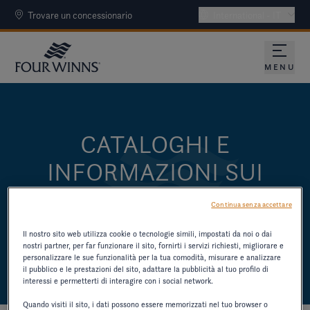
Trovare un concessionario
International - IT
MENU
CATALOGHI E
INFORMAZIONI SUI
PRODOTTI
Continua senza accettare
SCARICHI I CATALOGHI E ALTRE RISORSE
Il nostro sito web utilizza cookie o tecnologie simili, impostati da noi o dai
SUI MODELLI PIÙ VECCHI.
nostri partner, per far funzionare il sito, fornirti i servizi richiesti, migliorare e
personalizzare le sue funzionalità per la tua comodità, misurare e analizzare
il pubblico e le prestazioni del sito, adattare la pubblicità al tuo profilo di
interessi e permetterti di interagire con i social network.
Quando visiti il sito, i dati possono essere memorizzati nel tuo browser o