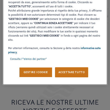
recuperati da esso, generalmaente sotto forma di cookie. Cliccando su
"
ACCETTA TUTTO
", acconsenti all’uso di tutti i cookie.
Poiché attribuiamo grande importanza al rispetto della tua privacy, ti offriamo
la possibilità di non autorizzare determinati tipi di cookie. Puoi cliccare su
2027
2026
2025
2024
2
"
GESTISCI I MIEI COOKIE
" per selezionare le categorie di cookie che desideri
accettare, oppure su "
CONTINUA SENZA ACCETTARE
" per indicare il tuo
rifiuto (verranno quindi utilizzati solo i cookie strettamente necessari al
funzionamento del sito). Puoi modificare le tue scelte in qualsiasi momento
TECNICA
cliccando sul link "
GESTISCI I MIEI COOKIE
" in fondo a ogni pagina del nostro
sito.
POSIZIONI DI SEDUTA
Per ulteriori informazioni, consulta la Sezione 9 della nostra
informativa sulla
privacy
.
SCARICARE
Consulta l’"elenco dei partner"
GESTIRE I COOKIE
ACCETTARE TUTTO
RICEVA LE NOSTRE ULTIME