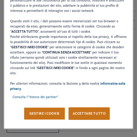
personalizzare le sue funzionalità per la tua comodità, misurare e analizzare
il pubblico e le prestazioni del sito, adattare la pubblicità al tuo profilo di
interessi e permetterti di interagire con i social network.
2027
2026
2025
2024
2
Quando visiti il sito, i dati possono essere memorizzati nel tuo browser o
recuperati da esso, generalmaente sotto forma di cookie. Cliccando su
"
ACCETTA TUTTO
", acconsenti all’uso di tutti i cookie.
Poiché attribuiamo grande importanza al rispetto della tua privacy, ti offriamo
la possibilità di non autorizzare determinati tipi di cookie. Puoi cliccare su
MANUALE D'USO
"
GESTISCI I MIEI COOKIE
" per selezionare le categorie di cookie che desideri
298-328 VISTA
accettare, oppure su "
CONTINUA SENZA ACCETTARE
" per indicare il tuo
rifiuto (verranno quindi utilizzati solo i cookie strettamente necessari al
funzionamento del sito). Puoi modificare le tue scelte in qualsiasi momento
cliccando sul link "
GESTISCI I MIEI COOKIE
" in fondo a ogni pagina del nostro
SCARICARE
sito.
Per ulteriori informazioni, consulta la Sezione 9 della nostra
informativa sulla
privacy
.
MANUALE D'USO
Consulta l’"elenco dei partner"
328-348 VISTA
GESTIRE I COOKIE
ACCETTARE TUTTO
SCARICARE