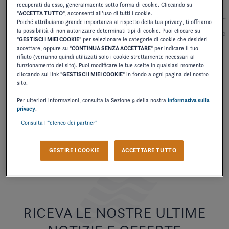
recuperati da esso, generalmaente sotto forma di cookie. Cliccando su
"
ACCETTA TUTTO
", acconsenti all’uso di tutti i cookie.
Poiché attribuiamo grande importanza al rispetto della tua privacy, ti offriamo
la possibilità di non autorizzare determinati tipi di cookie. Puoi cliccare su
2027
2026
2025
2024
2
"
GESTISCI I MIEI COOKIE
" per selezionare le categorie di cookie che desideri
accettare, oppure su "
CONTINUA SENZA ACCETTARE
" per indicare il tuo
rifiuto (verranno quindi utilizzati solo i cookie strettamente necessari al
funzionamento del sito). Puoi modificare le tue scelte in qualsiasi momento
MANUALE D'USO
cliccando sul link "
GESTISCI I MIEI COOKIE
" in fondo a ogni pagina del nostro
sito.
V475
Per ulteriori informazioni, consulta la Sezione 9 della nostra
informativa sulla
privacy
.
SCARICARE
Consulta l’"elenco dei partner"
GESTIRE I COOKIE
ACCETTARE TUTTO
RICEVA LE NOSTRE ULTIME