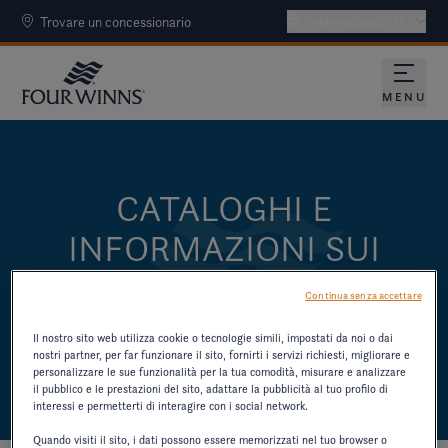
Trovare un concessionario
International - IT
MENU
CATALOGHI E
INFORMAZIONI SUI
PRODOTTI
Continua senza accettare
SCARICHI I CATALOGHI E ALTRE RISORSE
Il nostro sito web utilizza cookie o tecnologie simili, impostati da noi o dai
SUI MODELLI PIÙ VECCHI.
nostri partner, per far funzionare il sito, fornirti i servizi richiesti, migliorare e
personalizzare le sue funzionalità per la tua comodità, misurare e analizzare
il pubblico e le prestazioni del sito, adattare la pubblicità al tuo profilo di
interessi e permetterti di interagire con i social network.
Quando visiti il sito, i dati possono essere memorizzati nel tuo browser o