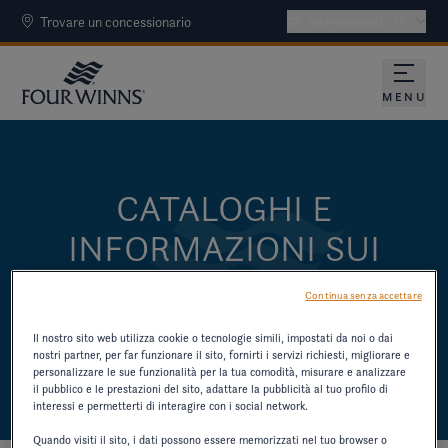
Trovare un concessionario
International - IT
MENU
CATALOGHI E
INFORMAZIONI SUI
PRODOTTI
Continua senza accettare
SCARICHI I CATALOGHI E ALTRE RISORSE
Il nostro sito web utilizza cookie o tecnologie simili, impostati da noi o dai
SUI MODELLI PIÙ VECCHI.
nostri partner, per far funzionare il sito, fornirti i servizi richiesti, migliorare e
personalizzare le sue funzionalità per la tua comodità, misurare e analizzare
il pubblico e le prestazioni del sito, adattare la pubblicità al tuo profilo di
interessi e permetterti di interagire con i social network.
Quando visiti il sito, i dati possono essere memorizzati nel tuo browser o