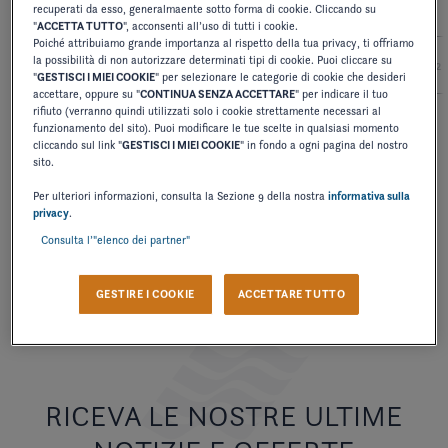
recuperati da esso, generalmaente sotto forma di cookie. Cliccando su
"
ACCETTA TUTTO
", acconsenti all’uso di tutti i cookie.
Poiché attribuiamo grande importanza al rispetto della tua privacy, ti offriamo
la possibilità di non autorizzare determinati tipi di cookie. Puoi cliccare su
2027
2026
2025
2024
2
"
GESTISCI I MIEI COOKIE
" per selezionare le categorie di cookie che desideri
accettare, oppure su "
CONTINUA SENZA ACCETTARE
" per indicare il tuo
rifiuto (verranno quindi utilizzati solo i cookie strettamente necessari al
funzionamento del sito). Puoi modificare le tue scelte in qualsiasi momento
MANUALE D'USO
cliccando sul link "
GESTISCI I MIEI COOKIE
" in fondo a ogni pagina del nostro
sito.
QUEST
Per ulteriori informazioni, consulta la Sezione 9 della nostra
informativa sulla
privacy
.
SCARICARE
Consulta l’"elenco dei partner"
GESTIRE I COOKIE
ACCETTARE TUTTO
RICEVA LE NOSTRE ULTIME