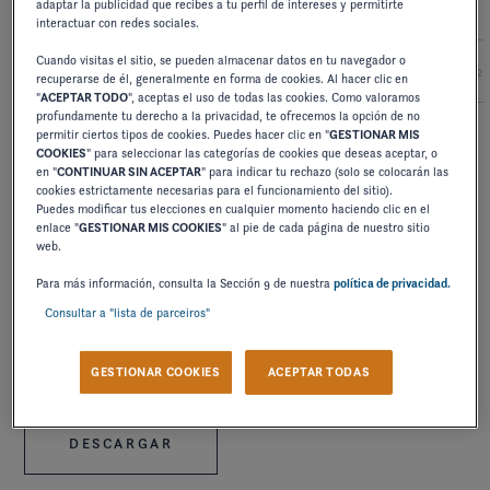
adaptar la publicidad que recibes a tu perfil de intereses y permitirte
interactuar con redes sociales.
Cuando visitas el sitio, se pueden almacenar datos en tu navegador o
2027
2026
2025
2024
2
recuperarse de él, generalmente en forma de cookies. Al hacer clic en
"
ACEPTAR TODO
", aceptas el uso de todas las cookies. Como valoramos
profundamente tu derecho a la privacidad, te ofrecemos la opción de no
permitir ciertos tipos de cookies. Puedes hacer clic en "
GESTIONAR MIS
COOKIES
" para seleccionar las categorías de cookies que deseas aceptar, o
MANUAL DE USUARIO
en "
CONTINUAR SIN ACEPTAR
" para indicar tu rechazo (solo se colocarán las
HORIZION
cookies estrictamente necesarias para el funcionamiento del sitio).
Puedes modificar tus elecciones en cualquier momento haciendo clic en el
enlace "
GESTIONAR MIS COOKIES
" al pie de cada página de nuestro sitio
web.
DESCARGAR
Para más información, consulta la Sección 9 de nuestra
política de privacidad.
Consultar a "lista de parceiros"
TÉCNICO
POSICIONES DE ASIENTO
GESTIONAR COOKIES
ACEPTAR TODAS
DESCARGAR