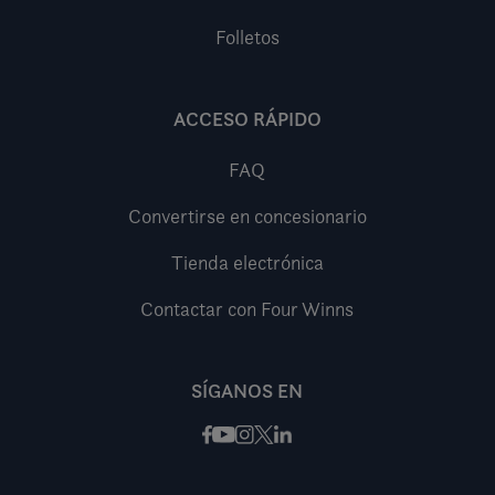
Folletos
ACCESO RÁPIDO
FAQ
Convertirse en concesionario
Tienda electrónica
Contactar con Four Winns
SÍGANOS EN
Facebook
Instagram
X / Twitter
LinkedIn
Youtube