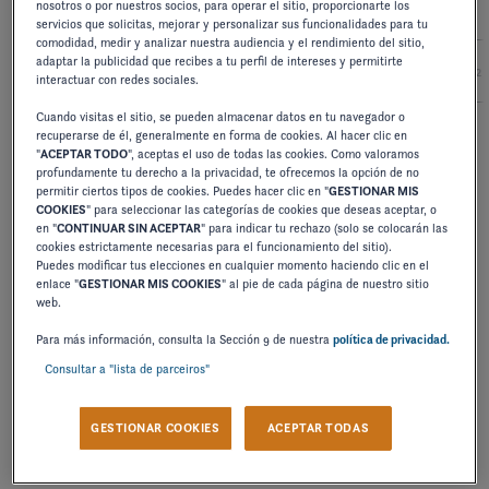
nosotros o por nuestros socios, para operar el sitio, proporcionarte los
servicios que solicitas, mejorar y personalizar sus funcionalidades para tu
comodidad, medir y analizar nuestra audiencia y el rendimiento del sitio,
adaptar la publicidad que recibes a tu perfil de intereses y permitirte
2027
2026
2025
2024
2
interactuar con redes sociales.
Cuando visitas el sitio, se pueden almacenar datos en tu navegador o
recuperarse de él, generalmente en forma de cookies. Al hacer clic en
"
ACEPTAR TODO
", aceptas el uso de todas las cookies. Como valoramos
MANUAL DE USUARIO
profundamente tu derecho a la privacidad, te ofrecemos la opción de no
F SERIES
permitir ciertos tipos de cookies. Puedes hacer clic en "
GESTIONAR MIS
COOKIES
" para seleccionar las categorías de cookies que deseas aceptar, o
en "
CONTINUAR SIN ACEPTAR
" para indicar tu rechazo (solo se colocarán las
cookies estrictamente necesarias para el funcionamiento del sitio).
DESCARGAR
Puedes modificar tus elecciones en cualquier momento haciendo clic en el
enlace "
GESTIONAR MIS COOKIES
" al pie de cada página de nuestro sitio
web.
Para más información, consulta la Sección 9 de nuestra
política de privacidad.
MANUAL DE USUARIO
Consultar a "lista de parceiros"
H SERIES
GESTIONAR COOKIES
ACEPTAR TODAS
DESCARGAR