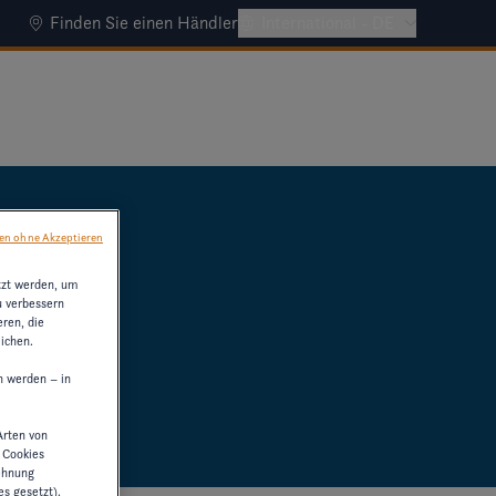
Finden Sie einen Händler
International - DE
en ohne Akzeptieren
tzt werden, um
u verbessern
ren, die
ichen.
n werden – in
Arten von
n Cookies
lehnung
es gesetzt).