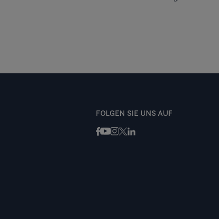
FOLGEN SIE UNS AUF
Facebook
Instagram
X / Twitter
LinkedIn
Youtube