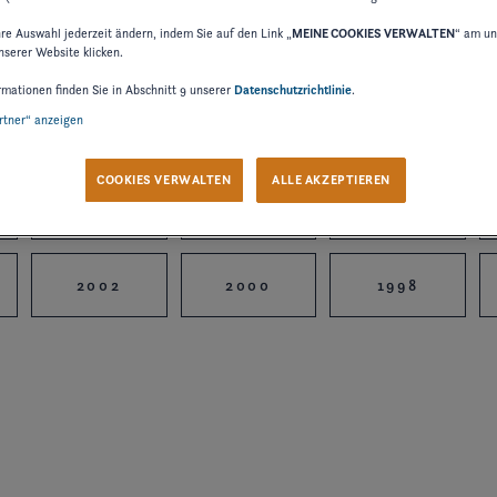
hre Auswahl jederzeit ändern, indem Sie auf den Link „
MEINE COOKIES VERWALTEN
“ am un
nserer Website klicken.
rmationen finden Sie in Abschnitt 9 unserer
Datenschutzrichtlinie
.
artner“ anzeigen
2024
2023
2022
COOKIES VERWALTEN
ALLE AKZEPTIEREN
2015
2014
2012
2002
2000
1998