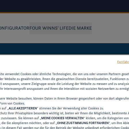
ONFIGURATOR
FOUR WINNS' LIFE
DIE MARKE
Fortfahr
te verwendet Cookies oder ähnliche Technologien, die von uns oder unseren Partnern gese
der Website zu gewährleisten, Ihnen die gewünschten Dienste bereitzustellen, Funktionen z
ell anzupassen, unsere Zielgruppe sowie die Leistung der Website zu messen und zu analysie
MATIONEN
hr Interessenprofil anzupassen und Ihnen die Interaktion mit sozialen Netzwerken zu ermögl
ere Website besuchen, können Daten in Ihrem Browser gespeichert oder von dort abgerufe
 Form von Cookies.
ESSOURCEN ZU
n auf „
ALLE AKZEPTIEREN
“ stimmen Sie der Verwendung aller Cookies zu.
hutz Ihrer Privatsphäre besonders wichtig ist, bieten wir Ihnen die Möglichkeit, bestimmte 
t zuzulassen. Sie können auf „
MEINE COOKIES VERWALTEN
“ klicken, um die Kategorien vo
 die Sie akzeptieren möchten, oder auf „
OHNE ZUSTIMMUNG FORTFAHREN
“, um Ihre Ab
 (in diesem Fall werden nur die für den Betrieb der Website unbedingt erforderlichen Cooki