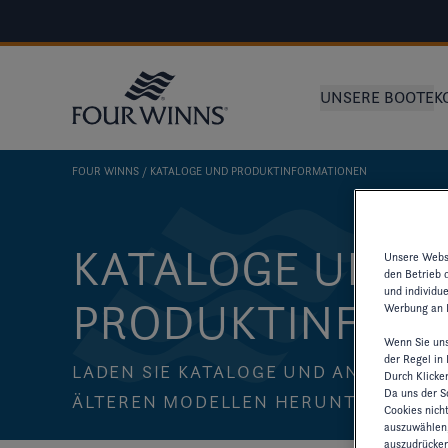
UNSERE BOOTE
K
FOUR WINNS
KATALOGE UND PRODUKTINFORMATIONEN
KATALOGE UND
Unsere Websi
den Betrieb 
und individu
PRODUKTINFOR
Werbung an I
Wenn Sie uns
der Regel in
LADEN SIE KATALOGE UND ANDERE R
Durch Klicke
Da uns der Sc
ÄLTEREN MODELLEN HERUNTER
Cookies nich
auszuwählen,
auszudrücken