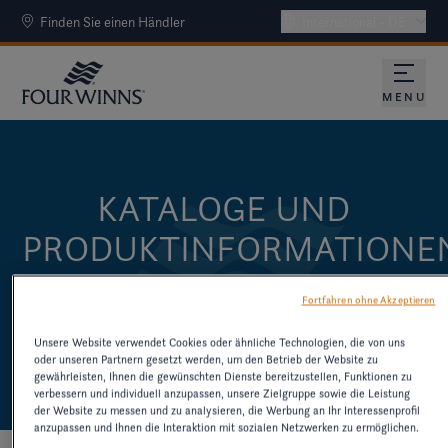
Finden Sie einen Händler
International - DE
MENU
KATALOGE UND
PRODUKTINFORMATIONE
LADEN SIE KATALOGE UND ANDERE
Fortfahren ohne Akzeptieren
RESSOURCEN ZU ÄLTEREN MODELLEN
Unsere Website verwendet Cookies oder ähnliche Technologien, die von uns
HERUNTER
oder unseren Partnern gesetzt werden, um den Betrieb der Website zu
gewährleisten, Ihnen die gewünschten Dienste bereitzustellen, Funktionen zu
verbessern und individuell anzupassen, unsere Zielgruppe sowie die Leistung
der Website zu messen und zu analysieren, die Werbung an Ihr Interessenprofil
anzupassen und Ihnen die Interaktion mit sozialen Netzwerken zu ermöglichen.