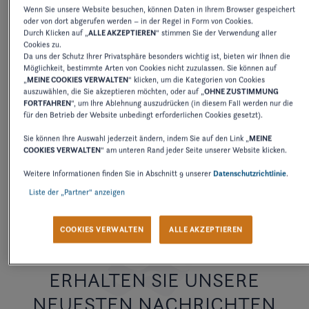
Wenn Sie unsere Website besuchen, können Daten in Ihrem Browser gespeichert
oder von dort abgerufen werden – in der Regel in Form von Cookies.
Durch Klicken auf „
ALLE AKZEPTIEREN
“ stimmen Sie der Verwendung aller
2027
2026
2025
2024
2
Cookies zu.
Da uns der Schutz Ihrer Privatsphäre besonders wichtig ist, bieten wir Ihnen die
Möglichkeit, bestimmte Arten von Cookies nicht zuzulassen. Sie können auf
„
MEINE COOKIES VERWALTEN
“ klicken, um die Kategorien von Cookies
auszuwählen, die Sie akzeptieren möchten, oder auf „
OHNE ZUSTIMMUNG
BEDIENUNGSANLEITUNG
FORTFAHREN
“, um Ihre Ablehnung auszudrücken (in diesem Fall werden nur die
CRUISER
für den Betrieb der Website unbedingt erforderlichen Cookies gesetzt).
Sie können Ihre Auswahl jederzeit ändern, indem Sie auf den Link „
MEINE
COOKIES VERWALTEN
“ am unteren Rand jeder Seite unserer Website klicken.
HERUNTERLADEN
Weitere Informationen finden Sie in Abschnitt 9 unserer
Datenschutzrichtlinie
.
Liste der „Partner“ anzeigen
COOKIES VERWALTEN
ALLE AKZEPTIEREN
ERHALTEN SIE UNSERE
NEUESTEN NACHRICHTEN