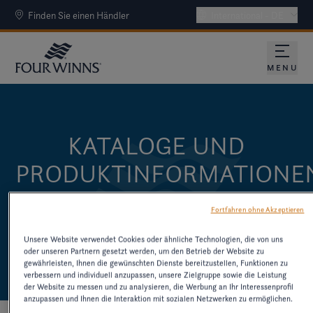
Finden Sie einen Händler
International - DE
MENU
KATALOGE UND
PRODUKTINFORMATIONE
LADEN SIE KATALOGE UND ANDERE
Fortfahren ohne Akzeptieren
RESSOURCEN ZU ÄLTEREN MODELLEN
Unsere Website verwendet Cookies oder ähnliche Technologien, die von uns
HERUNTER
oder unseren Partnern gesetzt werden, um den Betrieb der Website zu
gewährleisten, Ihnen die gewünschten Dienste bereitzustellen, Funktionen zu
verbessern und individuell anzupassen, unsere Zielgruppe sowie die Leistung
der Website zu messen und zu analysieren, die Werbung an Ihr Interessenprofil
anzupassen und Ihnen die Interaktion mit sozialen Netzwerken zu ermöglichen.