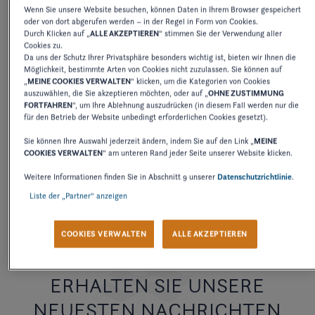
Wenn Sie unsere Website besuchen, können Daten in Ihrem Browser gespeichert
oder von dort abgerufen werden – in der Regel in Form von Cookies.
Durch Klicken auf „
ALLE AKZEPTIEREN
“ stimmen Sie der Verwendung aller
2027
2026
2025
2024
2
Cookies zu.
Da uns der Schutz Ihrer Privatsphäre besonders wichtig ist, bieten wir Ihnen die
Möglichkeit, bestimmte Arten von Cookies nicht zuzulassen. Sie können auf
„
MEINE COOKIES VERWALTEN
“ klicken, um die Kategorien von Cookies
auszuwählen, die Sie akzeptieren möchten, oder auf „
OHNE ZUSTIMMUNG
BEDIENUNGSANLEITUNG
FORTFAHREN
“, um Ihre Ablehnung auszudrücken (in diesem Fall werden nur die
TS-SERIES
für den Betrieb der Website unbedingt erforderlichen Cookies gesetzt).
Sie können Ihre Auswahl jederzeit ändern, indem Sie auf den Link „
MEINE
COOKIES VERWALTEN
“ am unteren Rand jeder Seite unserer Website klicken.
HERUNTERLADEN
Weitere Informationen finden Sie in Abschnitt 9 unserer
Datenschutzrichtlinie
.
Liste der „Partner“ anzeigen
COOKIES VERWALTEN
ALLE AKZEPTIEREN
ERHALTEN SIE UNSERE
NEUESTEN NACHRICHTEN