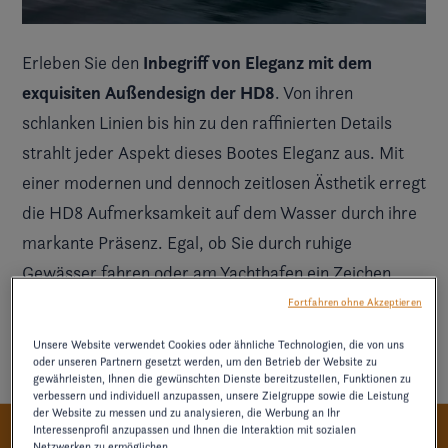
Inbegriff von Eleganz mit dem
Erleben Sie den
exquisiten Außendesign der HD8
. Von ihren
schlanken Linien bis hin zu den raffinierten Details
strahlt jeder Aspekt dieses Bootes Eleganz aus. Mit
einer modernen und dennoch zeitlosen Ästhetik erregt
die HD8 Aufmerksamkeit auf dem Wasser durch ihre
markante Präsenz. Egal, ob Sie durch ruhige
Gewässer fahren oder am Yachthafen ein Zeichen
HD8 setzt den Standard für luxuriöse
setzen, die
Fortfahren ohne Akzeptieren
Bootserlebnisse.
Unsere Website verwendet Cookies oder ähnliche Technologien, die von uns
oder unseren Partnern gesetzt werden, um den Betrieb der Website zu
gewährleisten, Ihnen die gewünschten Dienste bereitzustellen, Funktionen zu
verbessern und individuell anzupassen, unsere Zielgruppe sowie die Leistung
der Website zu messen und zu analysieren, die Werbung an Ihr
Interessenprofil anzupassen und Ihnen die Interaktion mit sozialen
Netzwerken zu ermöglichen.