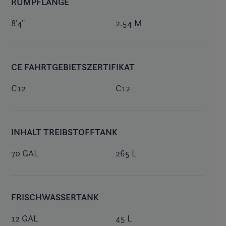
RUMPFLÄNGE
8'4"
2.54 M
CE FAHRTGEBIETSZERTIFIKAT
C12
C12
INHALT TREIBSTOFFTANK
70 GAL
265 L
FRISCHWASSERTANK
12 GAL
45 L