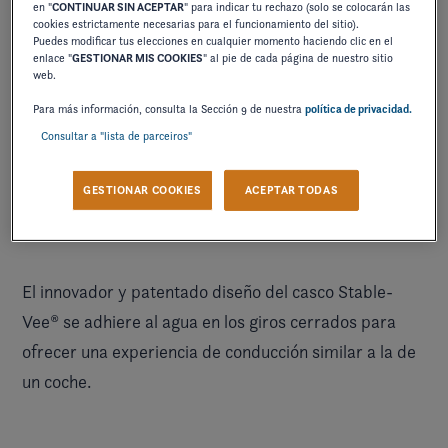
en "
CONTINUAR SIN ACEPTAR
" para indicar tu rechazo (solo se colocarán las
cookies estrictamente necesarias para el funcionamiento del sitio).
Puedes modificar tus elecciones en cualquier momento haciendo clic en el
enlace "
GESTIONAR MIS COOKIES
" al pie de cada página de nuestro sitio
web.
Para más información, consulta la Sección 9 de nuestra
política de privacidad.
Consultar a "lista de parceiros"
GESTIONAR COOKIES
ACEPTAR TODAS
SEGURIDAD EN LAS CURVAS
El innovador y patentado diseño del casco Stable-
Vee® se adhiere al agua en los giros cerrados para
ofrecer una experiencia de conducción similar a la de
un coche.