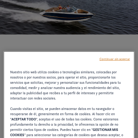
La carena Stable-Vee® - una innovación que
Continuar sin aceptar
revolucionó la industria en 1993 - sigue siendo lo
mejor que existe. Tan sencillo... tan eficaz... Four
Nuestro sitio web utiliza cookies o tecnologías similares, colocadas por
nosotros o por nuestros socios, para operar el sitio, proporcionarte los
Winns sigue fabricando algunas de las embarcaciones
servicios que solicitas, mejorar y personalizar sus funcionalidades para tu
comodidad, medir y analizar nuestra audiencia y el rendimiento del sitio,
más agradables y fáciles de manejar en el mundo.
adaptar la publicidad que recibes a tu perfil de intereses y permitirte
interactuar con redes sociales.
Cuando visitas el sitio, se pueden almacenar datos en tu navegador o
recuperarse de él, generalmente en forma de cookies. Al hacer clic en
"
ACEPTAR TODO
", aceptas el uso de todas las cookies. Como valoramos
profundamente tu derecho a la privacidad, te ofrecemos la opción de no
permitir ciertos tipos de cookies. Puedes hacer clic en "
GESTIONAR MIS
COOKIES
" para seleccionar las categorías de cookies que deseas aceptar, o