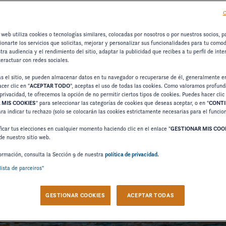
C
 web utiliza cookies o tecnologías similares, colocadas por nosotros o por nuestros socios, p
cionarte los servicios que solicitas, mejorar y personalizar sus funcionalidades para tu como
tra audiencia y el rendimiento del sitio, adaptar la publicidad que recibes a tu perfil de inte
teractuar con redes sociales.
as el sitio, se pueden almacenar datos en tu navegador o recuperarse de él, generalmente e
cer clic en "
ACEPTAR TODO
", aceptas el uso de todas las cookies. Como valoramos profun
privacidad, te ofrecemos la opción de no permitir ciertos tipos de cookies. Puedes hacer clic
 MIS COOKIES
" para seleccionar las categorías de cookies que deseas aceptar, o en "
CONTI
ara indicar tu rechazo (solo se colocarán las cookies estrictamente necesarias para el funci
icar tus elecciones en cualquier momento haciendo clic en el enlace "
GESTIONAR MIS COO
de nuestro sitio web.
ormación, consulta la Sección 9 de nuestra
política de privacidad.
lista de parceiros"
GESTIONAR COOKIES
ACEPTAR TODAS