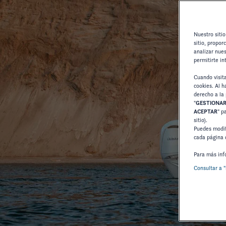
Nuestro sitio
sitio, propor
analizar nues
permitirte in
Cuando visit
cookies. Al ha
derecho a la 
"
GESTIONAR
ACEPTAR
" p
sitio).
Puedes modif
cada página 
Para más inf
Consultar a "