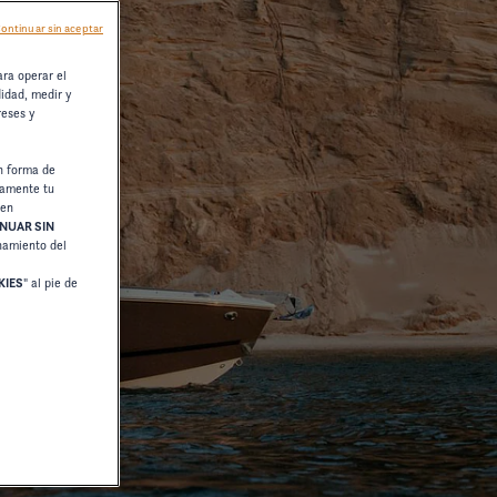
ontinuar sin aceptar
ara operar el
didad, medir y
reses y
n forma de
damente tu
 en
NUAR SIN
onamiento del
KIES
" al pie de