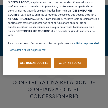
"
ACEPTAR TODO
", aceptas el uso de todas las cookies. Como valoramos
profundamente tu derecho a la privacidad, te ofrecemos la opción de no
permitir ciertos tipos de cookies. Puedes hacer clic en "
GESTIONAR MIS
COOKIES
" para seleccionar las categorías de cookies que deseas aceptar, o
SER RECONTACTADO POR
en "
CONTINUAR SIN ACEPTAR
" para indicar tu rechazo (solo se colocarán las
cookies estrictamente necesarias para el funcionamiento del sitio).
MOTONAUTICA LLONCH
Puedes modificar tus elecciones en cualquier momento haciendo clic en el
enlace "
GESTIONAR MIS COOKIES
" al pie de cada página de nuestro sitio
PALAMÓS
web.
Para más información, consulta la Sección 9 de nuestra
política de privacidad.
Consultar a "lista de parceiros"
GESTIONAR COOKIES
ACEPTAR TODAS
CONSTRUYA UNA RELACIÓN DE
CONFIANZA CON SU
CONCESSIONARIO