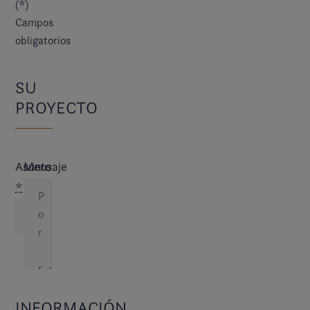
(*)
Campos
obligatorios
SU
PROYECTO
Asunto
Mensaje
*
INFORMACIÓN