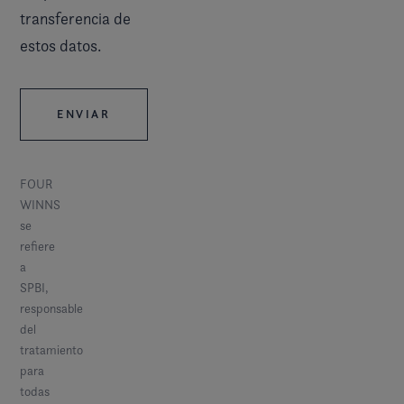
transferencia de
estos datos.
FOUR
WINNS
se
refiere
a
SPBI,
responsable
del
tratamiento
para
todas