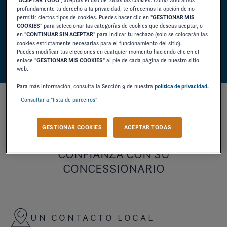
profundamente tu derecho a la privacidad, te ofrecemos la opción de no
permitir ciertos tipos de cookies. Puedes hacer clic en "
GESTIONAR MIS
SER RECONTACTADO POR
COOKIES
" para seleccionar las categorías de cookies que deseas aceptar, o
en "
CONTINUAR SIN ACEPTAR
" para indicar tu rechazo (solo se colocarán las
MOTONAUTICA LLONCH SA
cookies estrictamente necesarias para el funcionamiento del sitio).
Puedes modificar tus elecciones en cualquier momento haciendo clic en el
enlace "
GESTIONAR MIS COOKIES
" al pie de cada página de nuestro sitio
web.
Para más información, consulta la Sección 9 de nuestra
política de privacidad.
Consultar a "lista de parceiros"
GESTIONAR COOKIES
ACEPTAR TODAS
CONSTRUYA UNA RELACIÓN DE
CONFIANZA CON SU
CONCESSIONARIO
UN CONTACTO LOCAL