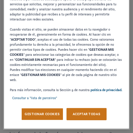
servicios que solicitas, mejorar y personalizar sus funcionalidades para tu
comodidad, medir y analizar nuestra audiencia y el rendimiento del sitio,
adaptar la publicidad que recibes a tu perfil de intereses y permitirte
interactuar con redes sociales.
Cuando visitas el sitio, se pueden almacenar datos en tu navegador o
recuperarse de él, generalmente en forma de cookies. Al hacer clic en
"
ACEPTAR TODO
", aceptas el uso de todas las cookies. Como valoramos
profundamente tu derecho a la privacidad, te ofrecemos la opción de no
permitir ciertos tipos de cookies. Puedes hacer clic en "
GESTIONAR MIS
COOKIES
" para seleccionar las categorías de cookies que deseas aceptar, o
en "
CONTINUAR SIN ACEPTAR
" para indicar tu rechazo (solo se colocarán las
cookies estrictamente necesarias para el funcionamiento del sitio).
Puedes modificar tus elecciones en cualquier momento haciendo clic en el
enlace "
GESTIONAR MIS COOKIES
" al pie de cada página de nuestro sitio
web.
ICÓNICA ESCALERA DE EMBARQUE
Para más información, consulta la Sección 9 de nuestra
política de privacidad.
Consultar a "lista de parceiros"
La icónica escalera Four Winns de gran profundidad,
GESTIONAR COOKIES
ACEPTAR TODAS
en ángulo con respeto a la embarcación, garantiza un
acceso cómodo y fácil por la popa. Con una