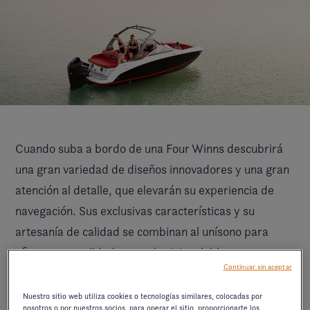
Cuando suba a bordo de una Four Winns descubrirá
una gran variedad de diseños innovadores y una gran
atención al detalle, que elevarán su experiencia de
navegación. Sus exclusivas características y su
artesanía de calidad se combinan al unísono para
ofrecer una calidad y un valor inigualables.
Continuar sin aceptar
Nuestro sitio web utiliza cookies o tecnologías similares, colocadas por
nosotros o por nuestros socios, para operar el sitio, proporcionarte los