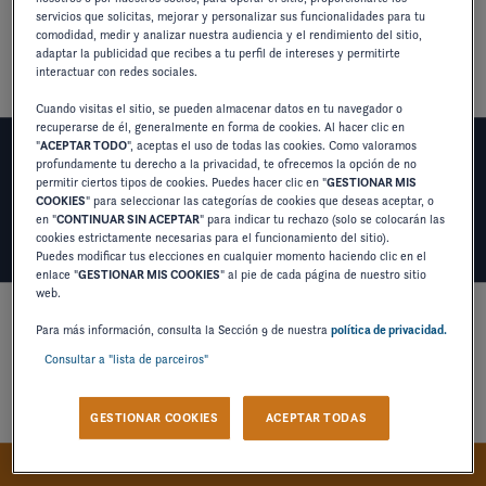
experiencia sin complicaciones para el transporte de
servicios que solicitas, mejorar y personalizar sus funcionalidades para tu
comodidad, medir y analizar nuestra audiencia y el rendimiento del sitio,
su bowrider Four Winns a cualquier destino.
adaptar la publicidad que recibes a tu perfil de intereses y permitirte
interactuar con redes sociales.
Cuando visitas el sitio, se pueden almacenar datos en tu navegador o
recuperarse de él, generalmente en forma de cookies. Al hacer clic en
"
ACEPTAR TODO
", aceptas el uso de todas las cookies. Como valoramos
profundamente tu derecho a la privacidad, te ofrecemos la opción de no
BASTIDOR TUBULAR SOLDADO
permitir ciertos tipos de cookies. Puedes hacer clic en "
GESTIONAR MIS
COOKIES
" para seleccionar las categorías de cookies que deseas aceptar, o
en "
CONTINUAR SIN ACEPTAR
" para indicar tu rechazo (solo se colocarán las
cookies estrictamente necesarias para el funcionamiento del sitio).
Puedes modificar tus elecciones en cualquier momento haciendo clic en el
enlace "
GESTIONAR MIS COOKIES
" al pie de cada página de nuestro sitio
web.
El bastidor tubular soldado ofrece resistencia y larga
Para más información, consulta la Sección 9 de nuestra
política de privacidad.
Consultar a "lista de parceiros"
vida útil.
GESTIONAR COOKIES
ACEPTAR TODAS