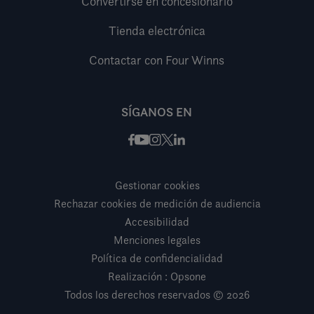
Convertirse en concesionario
Tienda electrónica
Contactar con Four Winns
SÍGANOS EN
Facebook
Instagram
X / Twitter
LinkedIn
Youtube
Gestionar cookies
Rechazar cookies de medición de audiencia
Accesibilidad
Menciones legales
Política de confidencialidad
Realización : Opsone
Todos los derechos reservados © 2026