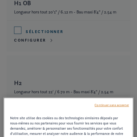
H1 OB
Longueur hors tout 20'1" / 6.12 m - Bau maxi 8'4" / 2.54 m
SÉLECTIONNER
CONFIGURER
H2
Longueur hors tout 22' / 6.70 m - Bau maxi 8'4" / 2.54 m
Continuer sans accepter
SÉLECTIONNER
Notre site utilise des cookies ou des technologies similaires déposés par
CONFIGURER
nous-mêmes ou nos partenaires pour vous fournir les services que vous
demandez, améliorer & personnaliser ses fonctionnalités pour votre confort
d’utilisation, mesurer et analyser notre audience & la performance de notre