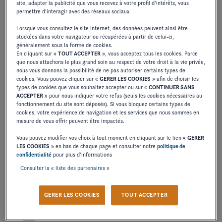
site, adapter la publicité que vous recevez à votre profil d’intérêts, vous
permettre d’interagir avec des réseaux sociaux.
Lorsque vous consultez le site internet, des données peuvent ainsi être
stockées dans votre navigateur ou récupérées à partir de celui-ci,
H2 OB
généralement sous la forme de cookies.
En cliquant sur «
TOUT ACCEPTER
», vous acceptez tous les cookies. Parce
Longueur hors tout 22' / 6.71 m - Bau maxi 8'4" / 2.54 m
que nous attachons le plus grand soin au respect de votre droit à la vie privée,
nous vous donnons la possibilité de ne pas autoriser certains types de
cookies. Vous pouvez cliquer sur «
GERER LES COOKIES
» afin de choisir les
SÉLECTIONNER
types de cookies que vous souhaitez accepter ou sur «
CONTINUER SANS
ACCEPTER
» pour nous indiquer votre refus (seuls les cookies nécessaires au
CONFIGURER
fonctionnement du site sont déposés). Si vous bloquez certains types de
cookies, votre expérience de navigation et les services que nous sommes en
mesure de vous offrir peuvent être impactés.
Vous pouvez modifier vos choix à tout moment en cliquant sur le lien «
GERER
LES COOKIES
» en bas de chaque page et consulter notre
politique de
confidentialité
pour plus d’informations
Consulter la « liste des partenaires »
H4
Longueur hors tout 23'11" / 7.30 m - Bau maxi 8'4" / 2.54 m
GERER LES COOKIES
TOUT ACCEPTER
SÉLECTIONNER