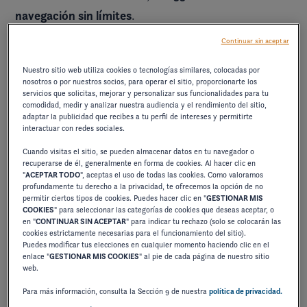
navegación sin límites
.
En la línea de la
H9
lanzada en 2024, este modelo de
Continuar sin aceptar
líneas estilizadas y un diseño
33 pies luce
Nuestro sitio web utiliza cookies o tecnologías similares, colocadas por
emblemático
con un listón integrado, una proa
nosotros o por nuestros socios, para operar el sitio, proporcionarte los
servicios que solicitas, mejorar y personalizar sus funcionalidades para tu
vertical y un parabrisas inclinado. Esta novedad
comodidad, medir y analizar nuestra audiencia y el rendimiento del sitio,
estilo tan único como moderno
ofrece un
y
adaptar la publicidad que recibes a tu perfil de intereses y permitirte
interactuar con redes sociales.
experiencia de navegación instintiva
promueve una
.
Cuando visitas el sitio, se pueden almacenar datos en tu navegador o
curvas
Las
, la firma visual de la marca, se combinan
recuperarse de él, generalmente en forma de cookies. Al hacer clic en
"
ACEPTAR TODO
", aceptas el uso de todas las cookies. Como valoramos
materiales de gama
con una cuidadosa selección de
profundamente tu derecho a la privacidad, te ofrecemos la opción de no
alta
para crear una embarcación que combina
permitir ciertos tipos de cookies. Puedes hacer clic en "
GESTIONAR MIS
COOKIES
" para seleccionar las categorías de cookies que deseas aceptar, o
estética y altas prestaciones
.
en "
CONTINUAR SIN ACEPTAR
" para indicar tu rechazo (solo se colocarán las
cookies estrictamente necesarias para el funcionamiento del sitio).
Disponible con dos motorizaciones
, esta bowrider
Puedes modificar tus elecciones en cualquier momento haciendo clic en el
enlace "
GESTIONAR MIS COOKIES
" al pie de cada página de nuestro sitio
una
de raza responde a los deseos de cada uno:
web.
versión fuera borda para las navegaciones rápidas
Para más información, consulta la Sección 9 de nuestra
política de privacidad.
en alta mar
una versión intraborda para disfrutar
y