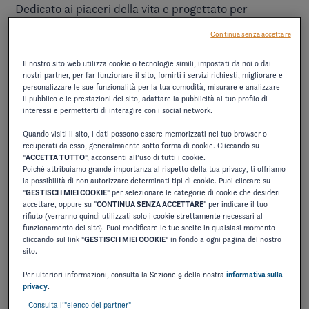
Dedicato ai piaceri della vita e progettato per
adattarsi altrettanto bene alle calme acque dei laghi
Continua senza accettare
H33 incarna la navigazione
che alle coste marine, l'
Il nostro sito web utilizza cookie o tecnologie simili, impostati da noi o dai
senza limiti
.
nostri partner, per far funzionare il sito, fornirti i servizi richiesti, migliorare e
personalizzare le sue funzionalità per la tua comodità, misurare e analizzare
In linea con l'
H9
lanciato nel 2024, questo modello da
il pubblico e le prestazioni del sito, adattare la pubblicità al tuo profilo di
linee slanciate e un design iconico
33 piedi presenta
interessi e permetterti di interagire con i social network.
con fasciame integrato, prua verticale e parabrezza
Quando visiti il sito, i dati possono essere memorizzati nel tuo browser o
recuperati da esso, generalmaente sotto forma di cookie. Cliccando su
inclinato. Questa nuova funzionalità offre uno stile
"
ACCETTA TUTTO
", acconsenti all’uso di tutti i cookie.
Poiché attribuiamo grande importanza al rispetto della tua privacy, ti offriamo
tanto unico quanto moderno e promuove
la possibilità di non autorizzare determinati tipi di cookie. Puoi cliccare su
esperienza di navigazione istintiva
"
GESTISCI I MIEI COOKIE
" per selezionare le categorie di cookie che desideri
un'
.
accettare, oppure su "
CONTINUA SENZA ACCETTARE
" per indicare il tuo
curve
Le
, firma visiva del marchio, si combinano con
rifiuto (verranno quindi utilizzati solo i cookie strettamente necessari al
funzionamento del sito). Puoi modificare le tue scelte in qualsiasi momento
materiali di fascia alta
un'attenta selezione di
per
cliccando sul link "
GESTISCI I MIEI COOKIE
" in fondo a ogni pagina del nostro
sito.
estetica e prestazioni
creare una barca che unisce
.
Per ulteriori informazioni, consulta la Sezione 9 della nostra
informativa sulla
Disponibile in due motorizzazioni,
questo elegante
privacy
.
una versione
bowrider soddisfa i desideri di tutti :
Consulta l’"elenco dei partner"